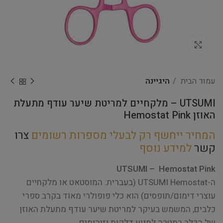
Click to enlarge
עמוד הבית
היגיינה
UTSUMI – מלקחיים למריטת שיער עודף מתעלת
האוזן Hemostat Pink
המחיר ייחשף רק לבעלי מספרות רשומים
צרו
קשר
למידע נוסף
UTSUMI – Hemostat Pink
ה-UTSUMI Hemostat (בעברית: המוסטאט או מלקחיים
עוצרי דימום/תופסים) הוא כלי פופולרי מאוד בקרב ספרי
כלבים, המשמש בעיקר למריטת שיער עודף מתעלת האוזן
של הכלב במטרה למנוע דלקות וזיהומים.