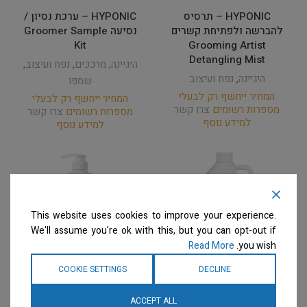
HYPONIC – תרסיס
HYPONIC – ערכת נסיון /
להברשה ולפתיחת קשרים
נסיעה Groomer Sample
Kit
Grooming Artist
Detangling Mist
היגיינה
,
מרככים
,
נפח ועיצוב
,
היגיינה
,
נפח ועיצוב
שמפו
המחיר ייחשף רק לבעלי
המחיר ייחשף רק לבעלי
מספרות רשומים
צרו קשר
מספרות רשומים
צרו קשר
למידע נוסף
למידע נוסף
This website uses cookies to improve your experience.
We'll assume you're ok with this, but you can opt-out if
Read More
you wish.
COOKIE SETTINGS
DECLINE
HYPONIC PRO – שמפו
HYPONIC PRO – שמפו
ACCEPT ALL