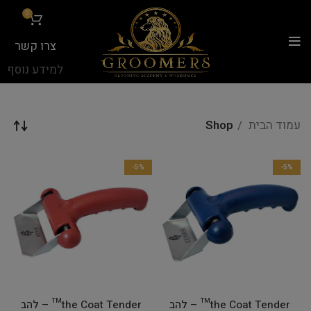
...
0
צרו קשר
למידע נוסף
עמוד הבית
Shop
-5%
-5%
the Coat Tender™ – להב
the Coat Tender™ – להב