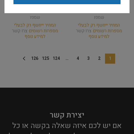
לניקוי עמוק Shampoo For
לניקוי עמוק Shampoo For
Deep Cleanse 1.5L
Deep Cleanse 3.8L
שמפו
שמפו
המחיר ייחשף רק לבעלי
המחיר ייחשף רק לבעלי
מספרות רשומים
צרו קשר
מספרות רשומים
צרו קשר
למידע נוסף
למידע נוסף
126
125
124
…
4
3
2
1
יצירת קשר
אם יש לכם איזה שאלה בקשה או כל