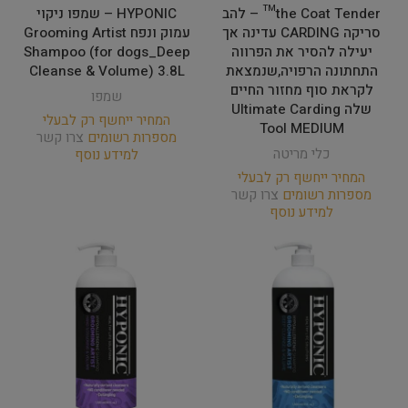
the Coat Tender™ – להב
HYPONIC – שמפו ניקוי
סריקה CARDING עדינה אך
עמוק ונפח Grooming Artist
יעילה להסיר את הפרווה
Shampoo (for dogs_Deep
התחתונה הרפויה,שנמצאת
Cleanse & Volume) 3.8L
לקראת סוף מחזור החיים
שמפו
שלה Ultimate Carding
המחיר ייחשף רק לבעלי
Tool MEDIUM
מספרות רשומים
צרו קשר
כלי מריטה
למידע נוסף
המחיר ייחשף רק לבעלי
מספרות רשומים
צרו קשר
למידע נוסף