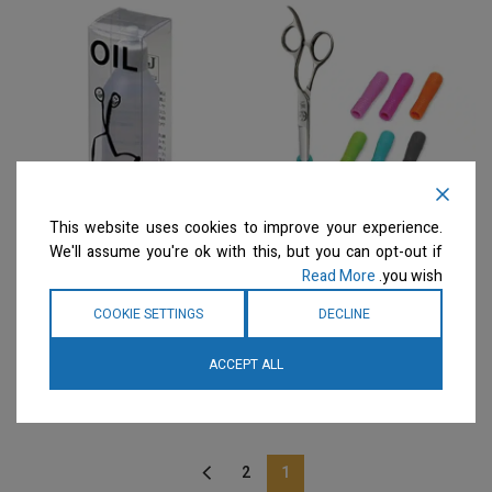
This website uses cookies to improve your experience.
UTSUMI – כיסוי הגנה לחוד
UTSUMI – שמן מינרלי
We'll assume you're ok with this, but you can opt-out if
המספריים המספריים Tip
למספריים Shear Oil 50ml
Read More
you wish.
Cover
מספריים
COOKIE SETTINGS
DECLINE
מספריים
המחיר ייחשף רק לבעלי
מספרות רשומים
צרו קשר
המחיר ייחשף רק לבעלי
ACCEPT ALL
למידע נוסף
מספרות רשומים
צרו קשר
למידע נוסף
2
1