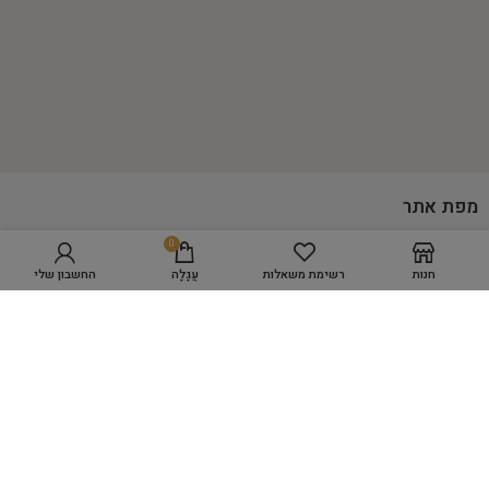
מפת אתר
0
הוספה לסל
GROOMING ACADEMY
חנות
רשימת משאלות
עֲגָלָה
החשבון שלי
מספרת כלבים WORK SPACE
מוצרי טיפוח
היגיינה
כלים לעיצוב השיער