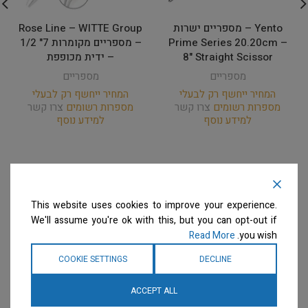
Yento – מספריים ישרות
Rose Line – WITTE Group
Prime Series 20.20cm –
– מספריים מקומרות 7" 1/2
8" Straight Scissor
– ידית מכופפת
מספריים
מספריים
המחיר ייחשף רק לבעלי
המחיר ייחשף רק לבעלי
מספרות רשומים
צרו קשר
מספרות רשומים
צרו קשר
למידע נוסף
למידע נוסף
This website uses cookies to improve your experience.
We'll assume you're ok with this, but you can opt-out if
Read More
you wish.
COOKIE SETTINGS
DECLINE
ACCEPT ALL