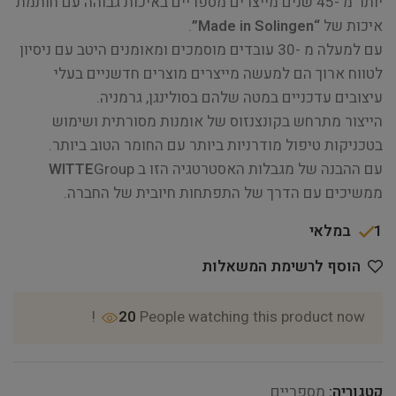
יותר מ -45 שנים מייצרים מספריים באיכות גבוהה עם חותמת
איכות של
“Made in Solingen”
.
עם למעלה מ -30 עובדים מוסמכים ומאומנים היטב עם ניסיון
לטווח ארוך הם למעשה מייצרים מוצרים חדשניים בעלי
עיצובים עדכניים במטה שלהם בסולינגן, גרמניה.
הייצור מתרחש בקונצנזוס של אומנות מסורתית ושימוש
בטכניקות טיפול מודרניות ביותר עם החומר הטוב ביותר.
עם ההבנה של מגבלות האסטרטגיה הזו ב
Group
WITTE
ממשיכים עם הדרך של התפתחות חיובית של החברה.
1 במלאי
הוסף לרשימת המשאלות
20
People watching this product now!
קטגוריה:
מספריים