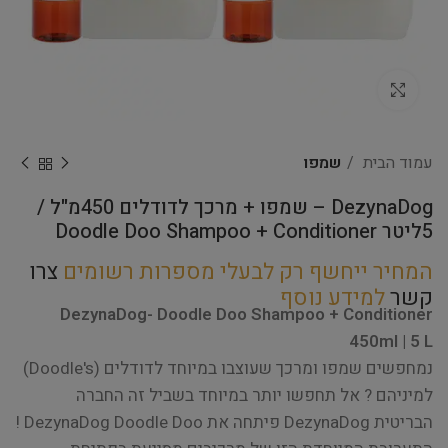
Click to enlarge
עמוד הבית
שמפו
DezynaDog – שמפו + מרכך לדודלים 450מ"ל /
5ליטר Doodle Doo Shampoo + Conditioner
המחיר ייחשף רק לבעלי מספרות רשומים
צרו
קשר
למידע נוסף
DezynaDog- Doodle Doo Shampoo + Conditioner
450ml | 5 L
נמחפשים שמפו ומרכך שעוצבו במיוחד לדודלים (Doodle's)
למיניהם ? אל תחפשו יותר במיוחד בשביל זה החברה
הבריטית DezynaDog פיתחה את DezynaDog Doodle Doo !