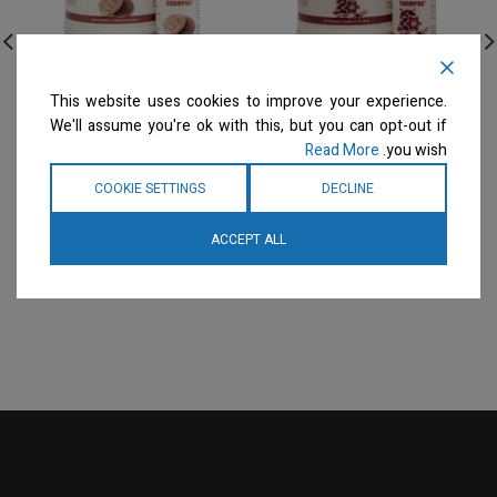
Envirogroom – גלון שמפו
Envirogroom – גלון שמפו
This website uses cookies to improve your experience.
תבלין ג’ינג’ר – דילול 50:1
עוגיה מתוקה – דילול 50:1
We'll assume you're ok with this, but you can opt-out if
Sweet Cookie
Ginger Spice
Read More
you wish.
שמפו
שמפו
המחיר ייחשף רק לבעלי
המחיר ייחשף רק לבעלי
COOKIE SETTINGS
DECLINE
מספרות רשומים
צרו קשר
מספרות רשומים
צרו קשר
למידע נוסף
למידע נוסף
ACCEPT ALL