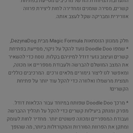
התערובת המיוחדת הזו של מרכיבים מסייעת בפתיחת
קשרים, מסירה שומנים ומחדירה לחות ליצירת פרווה
אוורירית ומבריקה שקל לעצב אותה.
חלק ממגוון הנוסחאות Magic Formula מבית DezynaDog,
* שמפו Doodle Doo נועד להקל על ניקוי, מסייעת בפתיחת
קשרים ועיצוב גזעי דודל למיניהם בקלות. נוסח כדי להשאיר
את המצב המושלם להברשה ולעבודת מספריים או מכונה,
ומאפשר לנו ליצור גימורים מלאים ורכים. המרכיבים כוללים
תמצית מרשמלו ואלוורה כדי להקל עוד יותר על פתיחת
הקשרים!
* מרכך Doodle Doo שפותח במיוחד עבור הכלאות דודל.
מפרק ומנתק ביעילות קשרים כדי להקל על תהליך ההברשה
ועבודת המספריים ומכונה פשוטים יותר. מחדיר לחות לעומק
ומתקן את הפרוות הסוררות והמקורזלות ביותר, מה שהופך