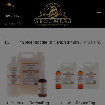
...
0
צרו קשר
למידע נוסף
עמוד הבית
מוצרים המתויגים “Goldendoodle”
DezynaDog – שמפו +
DezynaDog – תרסיס גימור