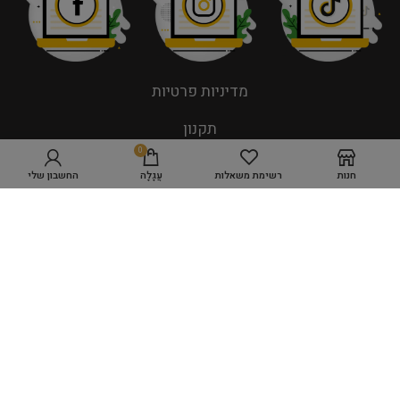
מדיניות פרטיות
תקנון
0
חנות
רשימת משאלות
עֲגָלָה
החשבון שלי