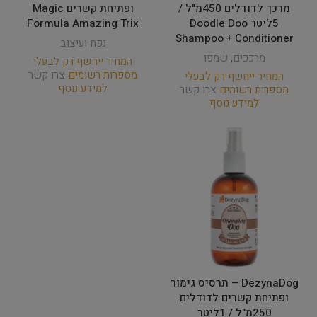
מרכך לדודלים 450מ"ל /
ופתיחת קשרים Magic
5ליטר Doodle Doo
Formula Amazing Trix
Shampoo + Conditioner
נפח ועיצוב
מרככים
,
שמפו
המחיר ייחשף רק לבעלי
מספרות רשומים
צרו קשר
המחיר ייחשף רק לבעלי
למידע נוסף
מספרות רשומים
צרו קשר
למידע נוסף
DezynaDog – תרסיס גימור
ופתיחת קשרים לדודלים
250מ"ל / 1ליטר