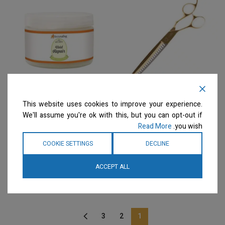
DezynaDog – מספרי
DezynaDog – מסכה לחיזוק
This website uses cookies to improve your experience.
צ'אנקרס 8" Aureus Gold
ולשיקום הפרווה Vivid
We'll assume you're ok with this, but you can opt-out if
Repair Treatment 450G
Chunker Scissors 26T
Read More
you wish.
LEFTY
מרככים
COOKIE SETTINGS
DECLINE
מספריים
המחיר ייחשף רק לבעלי
מספרות רשומים
צרו קשר
המחיר ייחשף רק לבעלי
ACCEPT ALL
למידע נוסף
מספרות רשומים
צרו קשר
למידע נוסף
3
2
1