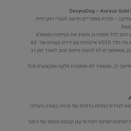
DezynaDog – Aureus Gold S
תיקה – סדרת מספריים חדשה לגמרי ויוקרתית
 זהוב לכל תספורת, ותשיג את הטיפוח המושלם.
המספריים, המיוצרים מפלדת אל-חלד VG10 איכותית עם דירוג קשיות של 62-
ת, ומאפשרים לנו להשיג טיפוח זהוב לאורך זמן רב
תוך רך, ומשאיר לנו תספורת חלקה ומקצועית מכל
 לגזירת כמויות גדולות של פרווה בצורה היעילה
לו מושלמות לטיפוח יומיומי ויצירתי עם הבונוס הנוסף של גימור