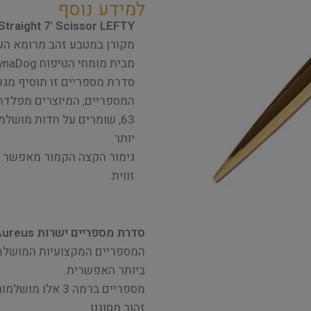
למידע נוסף
traight 7' Scissor LEFTY
מקורן במטבע זהב מרומא הע
מבית מומחי הטיפוח DezynaDog.
סדרת מספריים זו תוסיף מגע
63, שומרים על חדות מושלמ
יותר.
גימור הקצה הקמור מאפשר חי
זווית.
סדרת מספריים ישרות Aureus
המספריים המקצועיות המושלמות
ביותר האפשרית.
מספריים ברמה 3 א
זהוב מסוגנן.