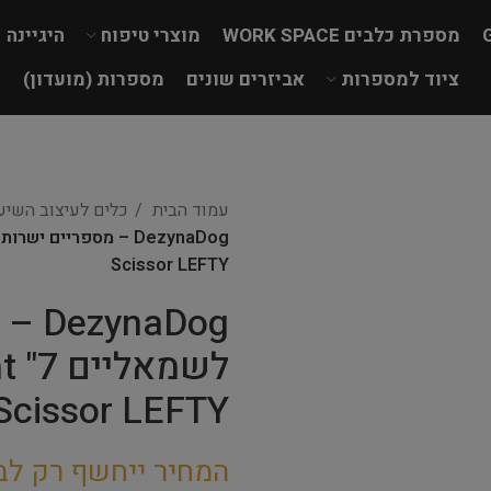
מספרת כלבים WORK SPACE
מוצרי טיפוח
היגיינה
ציוד למספרות
אביזרים שונים
מספרות (מועדון)
עמוד הבית
כלים לעיצוב השי
Scissor LEFTY
aDog
לש
Scissor LEFTY
המחיר ייחשף רק לב