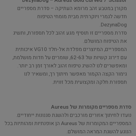
DezynaDog – Aureus Gold Curved 7' Scissor
מקורן במטבע זהב מרומא העתיקה – סדרת מספריים
חדשה לגמרי ויוקרתית מבית מומחי הטיפוח
DezynaDog.
סדרת מספריים זו תוסיף מגע זהוב לכל תספורת, ותשיג
את הטיפוח המושלם.
המספריים, המיוצרים מפלדת אל-חלד VG10 איכותית
עם דירוג קשיות של 62-63, שומרים על חדות מושלמת,
ומאפשרים לנו להשיג טיפוח זהוב לאורך זמן רב יותר.
גימור הקצה הקמור מאפשר חיתוך רך, ומשאיר לנו
תספורת חלקה ומקצועית מכל זווית.
סדרת מספריים מקומרות של Aureus
נועדו לחיתוך אזורים מורכבים ולהשגת סגנונות ייחודיים.
המספריים המקומרות של Aureus הן אופנתיות ומהותיות בכל
הנוגע להשגת המראה המושלם.