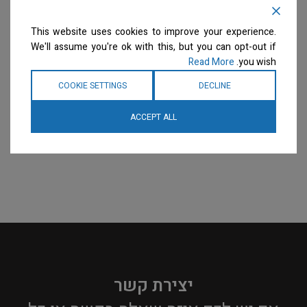
– מספריים ישרות 7″
Group – מספרי דילול 6.5″
– 46-S
מספריים
This website uses cookies to improve your experience.
מספריים
המחיר ייחשף רק לבעלי
We'll assume you're ok with this, but you can opt-out if
מספרות רשומים
צרו קשר
המחיר ייחשף רק לבעלי
Read More
you wish.
למידע נוסף
מספרות רשומים
צרו קשר
למידע נוסף
COOKIE SETTINGS
DECLINE
ACCEPT ALL
יצירת קשר