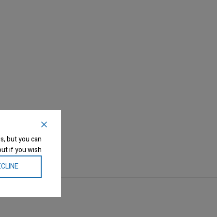
s, but you can
ut if you wish.
CLINE