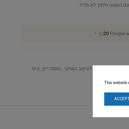
20
People w
צוב הפרווה
,
כלים לעיצוב השיער
,
מספריים
,
ציוד
This website 
ACCEPT