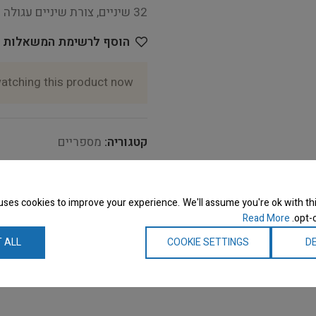
32 שיניים, צורת שיניים עגולה עם משטח חיתוך לא סדיר.
הוסף לרשימת המשאלות
atching this product now!
קטגוריה:
מספריים
תגיות:
Special One
,
כלים לעי
למספרות
uses cookies to improve your experience. We'll assume you're ok with thi
Share:
Read More
opt-o
 ALL
COOKIE SETTINGS
DE