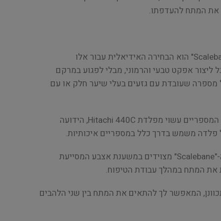
את המתח להעדפתו.
מושלם לתספורת מדויקת, "Scalebane" הוא הבחירה האידיאלית עבור אלו
ל ליצור אפקט טבעי והרמוני, מבלי לפגוע במרקם
ל מספרה שעובדת עם גזעים בעלי שיער חלק או עם
להב פלדה Hitachi 440C: להב המספריים עשוי מפלדת Hitachi 440C, הידועה
ל פלדה משמש בדרך כלל במספריים איכותיות.
משענת אצבע קבועה: מספרי ה-"Scalebane" מצוידים במשענת אצבע המסייעת
את המתח במהלך עבודת הטיפוח.
תכוונן, המאפשר לך להתאים את המתח בין שני הלהבים