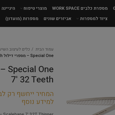
מספרת כלבים WORK SPACE
מוצרי טיפוח
היגיינה
ציוד למספרות
אביזרים שונים
מספרות (מועדון)
עמוד הבית
כלים לעיצוב השי
Special One – מספרי דילול Scalebane 7' 32 Teeth
7' 32 Teeth
המחיר ייחשף רק לב
למידע נוסף
– Scalebane 7' 32T Thinner