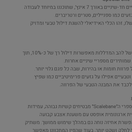
דגם ה "Scalebane" הוא מספריים חד-שיניים באורך 7 אינץ', שתוכננו במיוחד לעבודה
עים כמו ספניילים, סטרים ורטריברים.
שלו, זהו הכלי האידיאלי להשגת דילול טבעי ומדויק
השיניים המעוקלות והמרווחות של להב המדללות מאפשרות דילול רך של כ-10%, תוך
שמותירים מספריי שיניים אחרות.
 פרוות חומות או בהירות, שבה כל פגם גלוי יותר.
וטבעיים אפילו על גזעים פרימיטיביים כמו שפיץ
 לכבד את המבנה הטבעי של הפרווה.
עשויים מפלדה יפנית 440C, מספרי ה"Scalebane" מבטיחים קשיות גבוהה, עמידות
ידית ארגונומית אופסט עם משענת אצבע קבועה
פשרת אחיזה נוחה גם במהלך שימוש ממושך. משתיק
 לחלק ושקט יותר, בעוד שהפין המתכוונן מאפשר