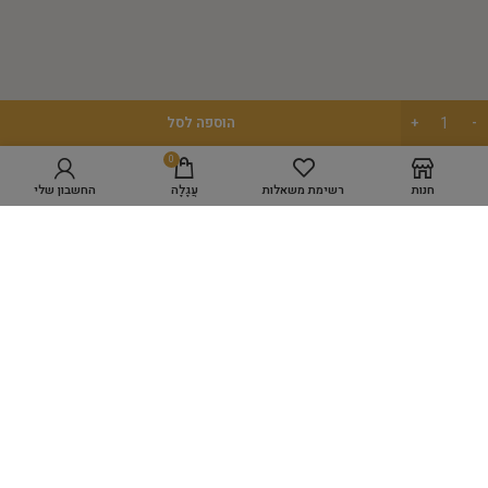
הוספה לסל
מפת אתר
0
חנות
רשימת משאלות
עֲגָלָה
החשבון שלי
GROOMING ACADEMY
מספרת כלבים WORK SPACE
מוצרי טיפוח
היגיינה
כלים לעיצוב השיער
ציוד למספרות