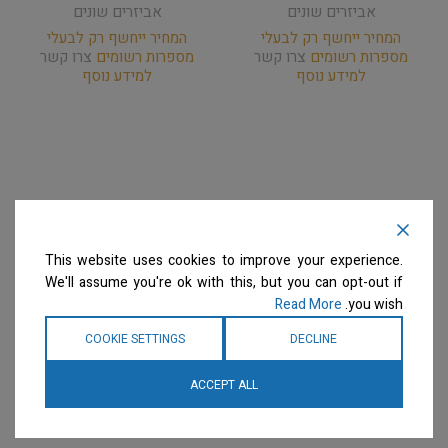
אביזרים שונים
אביזרים שונים
המחיר ייחשף רק לבעלי
המחיר ייחשף רק לבעלי
מספרות רשומים
צרו קשר
מספרות רשומים
צרו קשר
למידע נוסף
למידע נוסף
This website uses cookies to improve your experience.
We'll assume you're ok with this, but you can opt-out if
Read More
you wish.
COOKIE SETTINGS
DECLINE
ACCEPT ALL