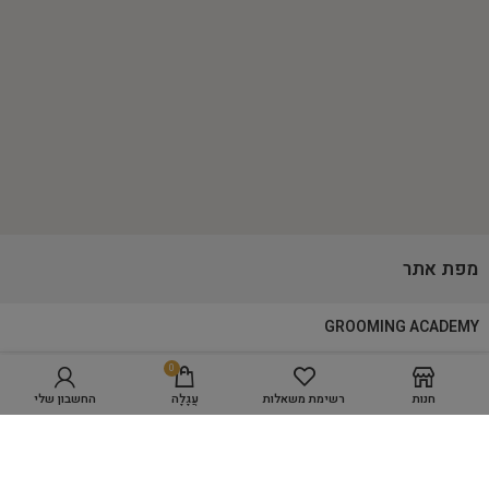
מפת אתר
GROOMING ACADEMY
0
מספרת כלבים WORK SPACE
בחר אפשרויות
חנות
רשימת משאלות
עֲגָלָה
החשבון שלי
מוצרי טיפוח
היגיינה