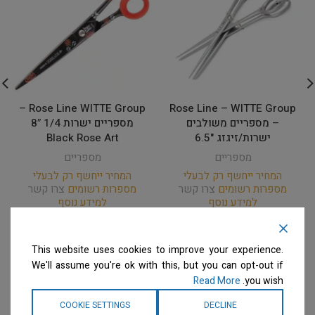
Rose Line WITTE Group –
Rose Line – WITTE Group
– מספריים משולבים
מספריים ישרות 1/4 8″
ישרות/זיגזג "6.5
Black Rose Art
מספריים
מספריים
המחיר ייחשף רק לבעלי
המחיר ייחשף רק לבעלי
מספרות רשומים
צרו קשר
מספרות רשומים
צרו קשר
למידע נוסף
למידע נוסף
This website uses cookies to improve your experience.
We'll assume you're ok with this, but you can opt-out if
Read More
you wish.
COOKIE SETTINGS
DECLINE