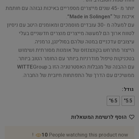
יותר מ -45 שנים מייצרים מספריים באיכות גבוהה עם חותמת
איכות של
“Made in Solingen”
.
עם למעלה מ -30 עובדים מוסמכים ומאומנים היטב עם ניסיון
לטווח ארוך הם למעשה מייצרים מוצרים חדשניים בעלי
עיצובים עדכניים במטה שלהם בסולינגן, גרמניה.
הייצור מתרחש בקונצנזוס של אומנות מסורתית ושימוש
בטכניקות טיפול מודרניות ביותר עם החומר הטוב ביותר.
עם ההבנה של מגבלות האסטרטגיה הזו ב
Group
WITTE
ממשיכים עם הדרך של התפתחות חיובית של החברה.
גודל
6.5"
5.5"
הוסף לרשימת המשאלות
10
People watching this product now!