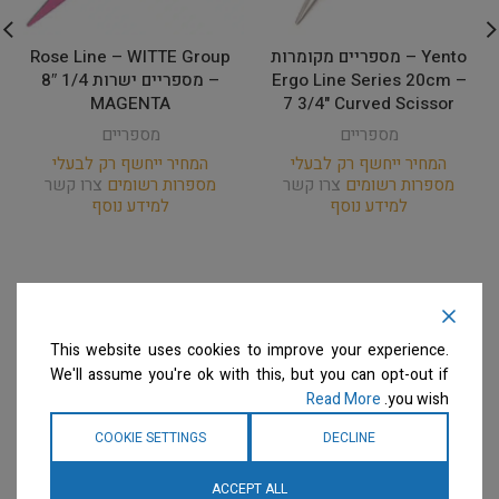
Yento – מספריים מקומרות
Rose Line – WITTE Group
Ergo Line Series 20cm –
– מספריים ישרות 1/4 8″
MAGENTA
7 3/4" Curved Scissor
מספריים
מספריים
המחיר ייחשף רק לבעלי
המחיר ייחשף רק לבעלי
מספרות רשומים
צרו קשר
מספרות רשומים
צרו קשר
למידע נוסף
למידע נוסף
This website uses cookies to improve your experience.
We'll assume you're ok with this, but you can opt-out if
Read More
you wish.
COOKIE SETTINGS
DECLINE
ACCEPT ALL