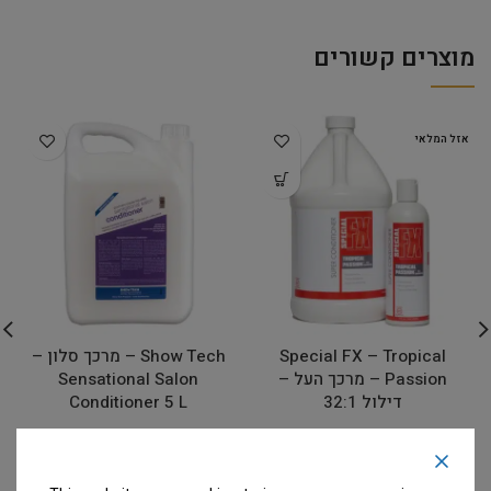
מוצרים קשורים
אזל המלאי
Special FX – Tropical
Show Tech – מרכך סלון –
Passion – מרכך העל –
Sensational Salon
דילול 32:1
Conditioner 5 L
מרככים
מרככים
המחיר ייחשף רק לבעלי
המחיר ייחשף רק לבעלי
מספרות רשומים
צרו קשר
מספרות רשומים
צרו קשר