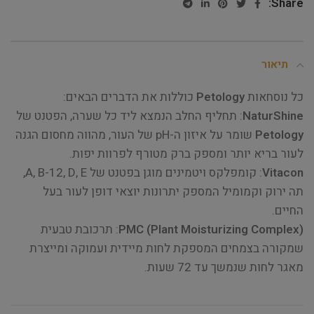
Share:
תיאור
כל נוסחאות
Petology
כוללות את הדברים הבאים:
NaturShine
: תחליף החלב הנמצא ליד כל שערה, הפטנט של
Petology
שומר על איזון ה-pH של העור, מהווה מחסום הגנה
לעור בריא יותר ומספק ברק מטורף לפרוות יפות.
Vitacon
: קומפלקס ויטמינים מוגן בפטנט של A, B-12, D, E,
תה ירוק וקמומיל המספק יתרונות יוצאי דופן לעור בעל
החיים.
PMC (Plant Moisturizing Complex)
: תרכובת טבעית
שמקורה בצמחים המספקת לחות מיידית ועמוקה ומייצרת
מאגר לחות שנמשך עד 72 שעות.