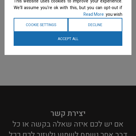
This website uses cookies to improve your experience.
למידע נוסף
למידע נוסף
We'll assume you're ok with this, but you can opt-out if
Read More
you wish.
COOKIE SETTINGS
DECLINE
ACCEPT ALL
יצירת קשר
אם יש לכם איזה שאלה בקשה או כל
דבר אחר נשמח לשמוע ולעזור לכם ככל