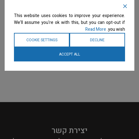
רפואי אקטיבי – דילול 32:1
מפיג ומרגיע מתחים – דילול
33:1
Hypo Remedy
This website uses cookies to improve your experience.
שמפו
שמפו
We'll assume you're ok with this, but you can opt-out if
המחיר ייחשף רק לבעלי
המחיר ייחשף רק לבעלי
Read More
you wish.
מספרות רשומים
צרו קשר
מספרות רשומים
צרו קשר
למידע נוסף
למידע נוסף
COOKIE SETTINGS
DECLINE
ACCEPT ALL
יצירת קשר