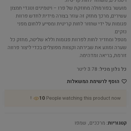
ויטמינים, משחזר לחות קריטית.
מועשר בפורמולה מחוזקת של פרו – ויטמינים ונוגדי חמצון
עשירים, מרכך מחזק זה עוזר בצורה מידית לחדש פרוות
פגומות על ידי שחזור לחות קריטית ומסייע ללחום מפני
נזקים.
מטפל ומחדיר לחות לפרוות פגומות וללא שליטה, מחזק כל
שערה ומונע את שבירתה וקצוות מפוצלים בכדי ליצור פרווה
זורמת, בריאה ומדהימה.
כל גלון מכיל:
3.78 ליטר
הוסף לרשימת המשאלות
10
People watching this product now!
קטגוריות:
מרככים
,
שמפו