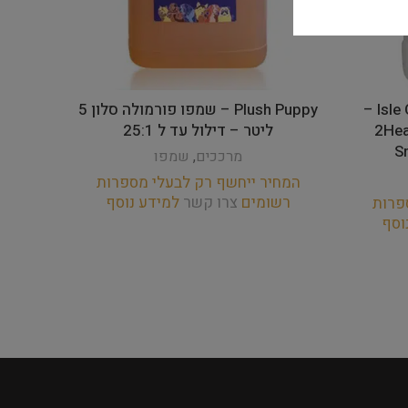
Isle Of Dogs – Salon Elements –
Plush Puppy – שמפו פורמולה סלון 5
מרכך לפרוות חלקות 2Heal
ליטר – דילול עד ל 25:1
S
מרככים
,
שמפו
המחיר ייחשף רק לבעלי מספרות
המחי
רשומים
צרו קשר
למידע נוסף
רש
פרות
וסף