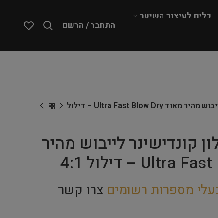
כלים לעיצוב השיער
התחבר / הרשם
EZ-Groom – גלון קונדישינר לייבוש מהיר מאוד Ultra Fast Blow Dry – דילול
EZ- – גלון קונדישינר לייבוש מהיר
עלי מספרות רשומים
צרו קשר