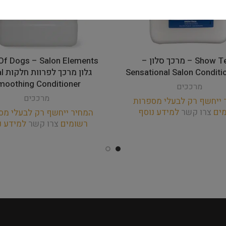
Show Tech – מרכך סלון –
Sensational Salon Conditi
גלון 
moothing Conditioner
מרככים
מרככים
 ייחשף רק לבעלי מספרות
מים
צרו קשר
למידע נוסף
המחיר ייחשף רק לבעלי מס
רשומים
צרו קשר
למידע נ