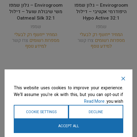
Envirogroom – גלון שמפו
Envirogroom – גלון שמפו
היפודרמי אקטיבי – דילול
משי שיבולת שועל – דילול
32:1 Oatmeal Silk
32:1 Hypo Active
שמפו
שמפו
המחיר ייחשף רק לבעלי
המחיר ייחשף רק לבעלי
מספרות רשומים
צרו קשר
מספרות רשומים
צרו קשר
למידע נוסף
למידע נוסף
This website uses cookies to improve your experience.
We'll assume you're ok with this, but you can opt-out if
Read More
you wish.
COOKIE SETTINGS
DECLINE
ACCEPT ALL