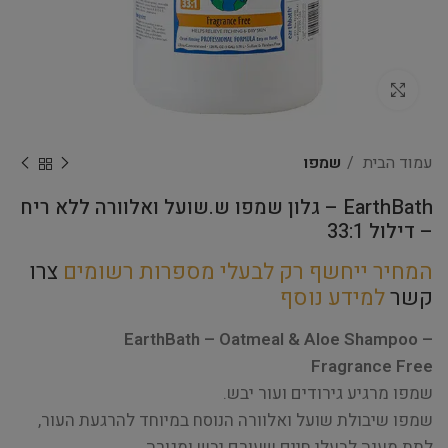
Click to enlarge
עמוד הבית
שמפו
EarthBath – גלון שמפו ש.שועל ואלוורה ללא ריח
– דילול 33:1
המחיר ייחשף רק לבעלי מספרות רשומים
צרו
קשר
למידע נוסף
EarthBath – Oatmeal & Aloe Shampoo –
Fragrance Free
שמפו מרגיע גירודים ועור יבש.
שמפו שיבולת שועל ואלוורה הנוסח במיוחד להרגעת העור,
לתת מענה לבעלי חיים שעורם יבש ומגורה.