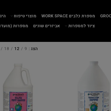
GROO
מספרת כלבים WORK SPACE
מוצרי טיפוח
היג
ציוד למספרות
אביזרים שונים
מספרות (מועדון
הצג
9
12
18