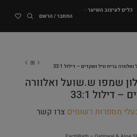
כלים לעיצוב השיער
התחבר / הרשם
Eart – גלון שמפו ש.שועל ואלוורה
– דילול 33:1
עלי מספרות רשומים
צרו קשר
EarthBath – Oatmeal & Aloe 