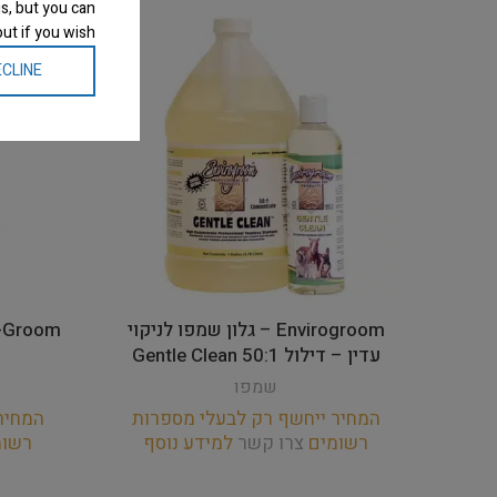
s, but you can
ut if you wish.
CLINE
Envirogroom – גלון שמפו לניקוי
עדין – דילול 50:1 Gentle Clean
שמפו
המחיר ייחשף רק לבעלי מספרות
המחיר
רשומים
צרו קשר
למידע נוסף
רשו