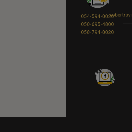
robertra
054-594-0020
050-695-4800
058-794-0020