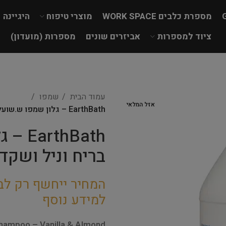
מספרת כלבים WORK SPACE
מוצרי טיפוח
היגיינה
ציוד למספרות
אביזרים שונים
מספרות (מועדון)
עמוד הבית
שמפו
אזל המלאי
EarthBath – גלון שמפו ש.שועל ואלוורה בריח וניל ושקדים – דילול 33:1
hBath
בריח וניל ושקדים 
המחיר ייחשף רק לב
למידע נוסף
Shampoo – Vanilla & Almond