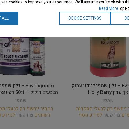
uses cookies to improve your experience. We'll assume you're ok with thi
Read More
opt-o
 ALL
COOKIE SETTINGS
DE
EZ-Groom – גלון שמפו לניקוי עמוק
Envirogroom – גלון ש
אך עדין Holly Berry
הצבעים דילול – 50:1 Color Fixation
שמפו
שמפו
 ייחשף רק לבעלי מספרות
המחיר ייחשף רק לבעלי מס
מים
צרו קשר
למידע נוסף
רשומים
צרו קשר
למידע נ