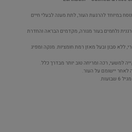
וסח במיוחד להרגעת העור, לתת מענה לבעלי חיים
3) ואלוורה אורגנית נלחמים בעור מגורה, מקדמים הבראה והחדרת
י, ללא סבון ובעל מאזן רמת חומציות. מנקה ומפיג
יה למשעי, רכה ומריחה טוב יותר מבדרך כלל.
 לאחר יישומם על העור.
בועות.