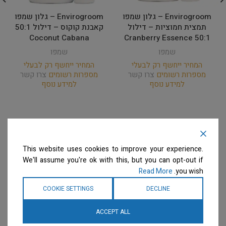
Envirogroom – גלון שמפו
Envirogroom – גלון שמפו
תמצית חמוציות – דילול
קאבנת קוקוס – דילול 50:1
Coconut Cabana
50:1 Cranberry Essence
שמפו
שמפו
המחיר ייחשף רק לבעלי
המחיר ייחשף רק לבעלי
מספרות רשומים
צרו קשר
מספרות רשומים
צרו קשר
למידע נוסף
למידע נוסף
This website uses cookies to improve your experience.
We'll assume you're ok with this, but you can opt-out if
Read More
you wish.
COOKIE SETTINGS
DECLINE
ACCEPT ALL