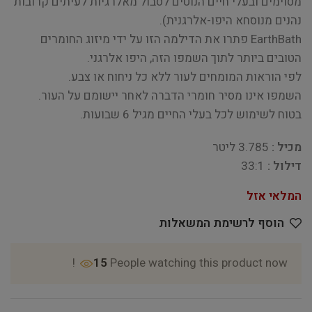
מסוימים ובעלי חיים הנוטים לסבול מאלרגיות לעיתים קרובות
נהנים מנוסחא היפו-אלרגנית).
EarthBath פתרו את הדילמה הזו על ידי מיזוג החומרים
הטובים ביותר לתוך השמפו הזה, היפו אלרגני.
לפי הוראות המומחים לעור ללא כל ניחוח או צבע.
השמפו אינו מסיר חומרי הדברה לאחר יישומם על העור.
בטוח לשימוש לכל בעלי החיים מגיל 6 שבועות.
מכיל :
3.785 ליטר
דילול :
33:1
המלאי אזל
הוסף לרשימת המשאלות
15
People watching this product now!