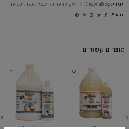
תגיות:
DezynaDog
,
להחזקת הפרווה ולבניית נפח
,
שמפו
Share:
מוצרים קשורים
Envirogroom – גלון שמפו
Envirogroom – גלון שמפו