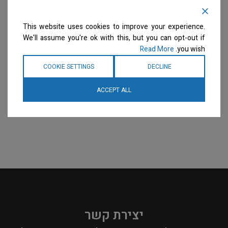
משי שיבולת שועל – דילול
קאבנת קוקוס – דילול 50:1
Coconut Cabana
32:1 Oatmeal Silk
This website uses cookies to improve your experience.
שמפו
שמפו
We'll assume you're ok with this, but you can opt-out if
המחיר ייחשף רק לבעלי
המחיר ייחשף רק לבעלי
Read More
you wish.
מספרות רשומים
צרו קשר
מספרות רשומים
צרו קשר
למידע נוסף
למידע נוסף
COOKIE SETTINGS
DECLINE
ACCEPT ALL
יצירת קשר