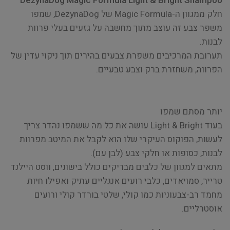
DezynaDog
Magic Formula Light & Bright Shampoo
חלק ממגוון ה-Magic Formula של DezynaDog, שמפו
משפר צבע זה עוצב מתוך מחשבה על גזעים בעלי פרוות
לבנות.
תערובת המרכיבים משפרת צבעים בהירים תוך ניקוי עדין של
הפרווה, משחזרת ברק וצבע טבעיים.
יותר מסתם שמפו
בעוד Light & Bright עושה את כל מה ששמפו נהדר צריך
לעשות, הפוקוס העיקרי שלו הוא לקבל את המיטב מפרוות
לבנות, כסופות או חלקי צבע (לבן עם).
מתאים למגוון של כלבים מבריקים כולל בישונים, ווסט היילנד
טרייר, סמויאדים, כלבי רועים אנגליים עתיק ואפילו חיות
מחמד רב-צבעוניות כמו קולי, שלטי בורדר קולי ורועים
אוסטרליים.