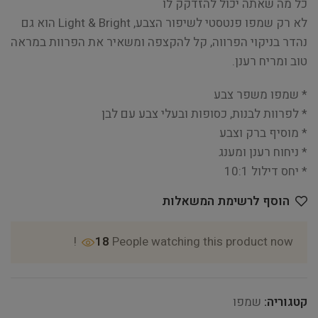
כל מה שאתה יכול להזדקק לו
לא רק שמפו פנטסטי לשיפור הצבע, Light & Bright הוא גם
נהדר בניקוי הפרווה, קל להקצפה ומשאיר את הפרוות במראה
טוב ומריח רענן.
* שמפו משפר צבע
* לפרוות לבנות, כסופות ובעלי צבע עם לבן
* מוסיף ברק וצבע
* ניחוח רענן ומענג
* יחס דילול 10:1
הוסף לרשימת המשאלות
18
People watching this product now!
קטגוריה:
שמפו