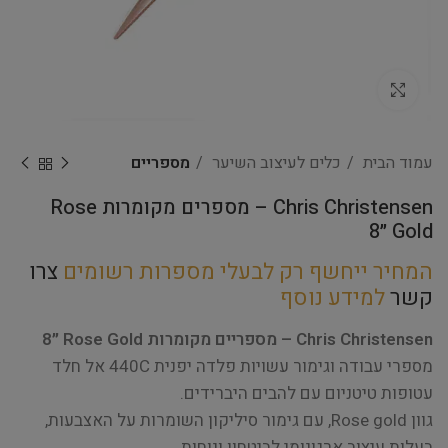
Click to enlarge
עמוד הבית
כלים לעיצוב השיער
מספריים
Chris Christensen – מספרים מקומרות Rose
Gold ״8
המחיר ייחשף רק לבעלי מספרות רשומים
צרו
קשר
למידע נוסף
Chris Christensen – מספריים מקומרות Rose Gold ״8
מספרי עבודה וגימור עשויות פלדה יפנית 440C אל חלד
עטופות טיטניום עם להבים היברידים.
גוון Rose gold, עם גימור סיליקון השומרות על האצבעות,
בעלות עיצוב ארגונומי לביטחון ונוחות.