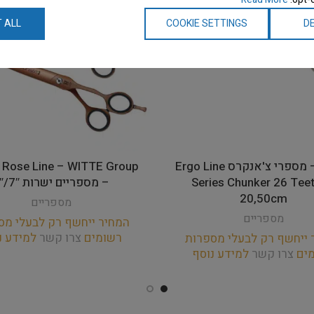
 ALL
COOKIE SETTINGS
DE
Yento – מספרי צ'אנקרס Ergo Line
 Rose Line – WITTE Group
Series Chunker 26 Teet
– מספריים ישרות 7″/8″
20,50cm
מספריים
מספריים
המחיר ייחשף רק לבעלי מס
רשומים
צרו קשר
למידע נ
 ייחשף רק לבעלי מספרות
מים
צרו קשר
למידע נוסף