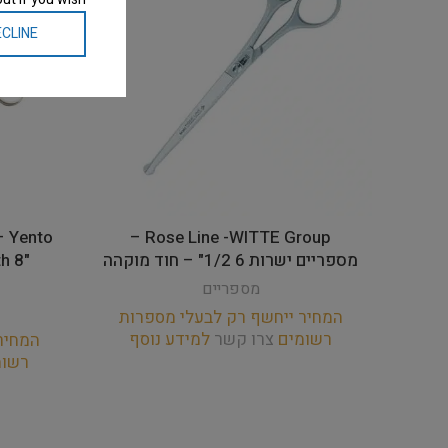
CLINE
Rose Line -WITTE Group –
מספריים ישרות 6 1/2" – חוד מוקהה
h 8"
מספריים
המחיר ייחשף רק לבעלי מספרות
רשומים
צרו קשר
למידע נוסף
המחיר
רשו