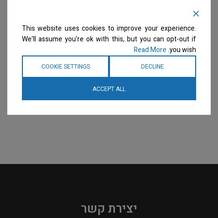
למניעת הרטבות בזמן
למניעת הרטבות בזמן
המקלחת שרוול ארוך
המקלחת – שחור
ירוק/שחור
בגדי עבודה
This website uses cookies to improve your experience.
בגדי עבודה
We'll assume you're ok with this, but you can opt-out if
המחיר ייחשף רק לבעלי
מספרות רשומים
צרו קשר
Read More
you wish.
המחיר ייחשף רק לבעלי
למידע נוסף
מספרות רשומים
צרו קשר
COOKIE SETTINGS
DECLINE
למידע נוסף
ACCEPT ALL
יצירת קשר