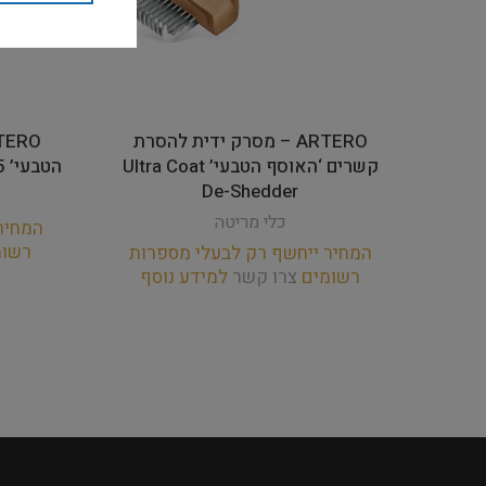
ARTERO – מסרק ידית להסרת
קשרים ‘האוסף הטבעי’ Ultra Coat
הטבעי’ Juno – Stripping Blade Nº5
De-Shedder
כלי מריטה
המחיר
רשו
המחיר ייחשף רק לבעלי מספרות
רשומים
צרו קשר
למידע נוסף