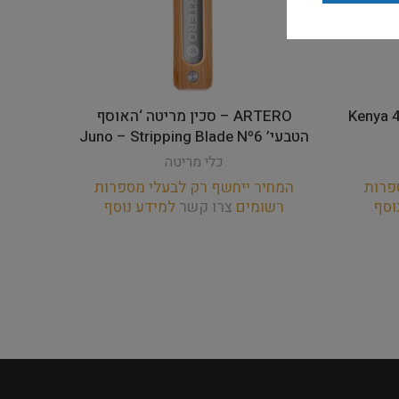
וג סכיני מריטה Kenya 428
ARTERO – סכין מריטה ‘האוסף
הטבעי’ Juno – Stripping Blade Nº6
הטבעי’ – Stripping Blade Nº4
כלי מריטה
פרות
המחיר ייחשף רק לבעלי מספרות
המחי
וסף
רשומים
צרו קשר
למידע נוסף
רש