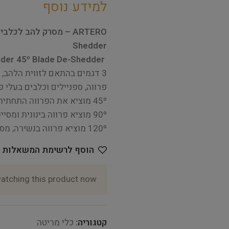
למידע נוסף
Shedder
P776 Artero – Nature Collection Slider 45º Blade De-Shedder
3 דגמים בהתאם לזווית הלהב,
פרווה, ספניילים וכלבים בעלי פר
45º מוציא את הפרווה התחתית העדינה ביותר לעומק הקרובה ביותר לעור.
90º מוציא פרווה בינונית ומסייע לשלוף פרווה קשה.
120º מוציא פרווה בנשירה, מסיר פרווה שטחית וכיסוי שיער.
הוסף לרשימת המשאלות
atching this product now!
קטגוריה:
כלי מריטה