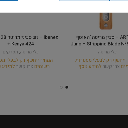
ARTERO – סכין מריטה ‘האוסף
Ibanez – ז
+ Kenya 424
כלי מריטה
כלי מריטה
,
מסרקים
 ייחשף רק לבעלי מספרות
המחיר ייחשף רק לבעלי מס
מים
צרו קשר
למידע נוסף
רשומים
צרו קשר
למידע נ