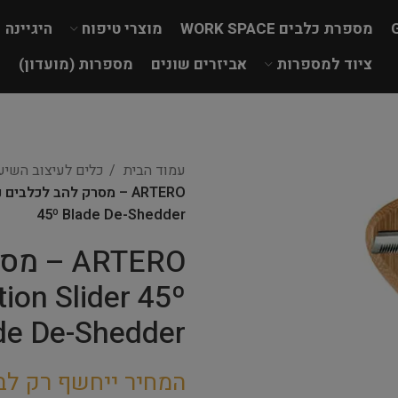
מספרת כלבים WORK SPACE
מוצרי טיפוח
היגיינה
ציוד למספרות
אביזרים שונים
מספרות (מועדון)
עמוד הבית
כלים לעיצוב השי
45º Blade De-Shedder
ARTERO 
ion Slider 45º
de De-Shedder
המחיר ייחשף רק לב