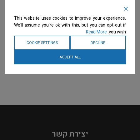
למניעת הרטבות בזמן
למניעת הרטבות בזמן
המקלחת – טורקיז
המקלחת – כחול
בגדי עבודה
בגדי עבודה
This website uses cookies to improve your experience.
We'll assume you're ok with this, but you can opt-out if
המחיר ייחשף רק לבעלי
המחיר ייחשף רק לבעלי
מספרות רשומים
צרו קשר
מספרות רשומים
צרו קשר
Read More
you wish.
למידע נוסף
למידע נוסף
COOKIE SETTINGS
DECLINE
ACCEPT ALL
יצירת קשר