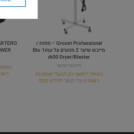
Groom Professional – מפוח /
מייבש שיער 2 מנועים על עמוד Blo
OWER
i600 Dryer/Blaster
מייבשי שיער
המחיר
רשו
המחיר ייחשף רק לבעלי מספרות
רשומים
צרו קשר
למידע נוסף