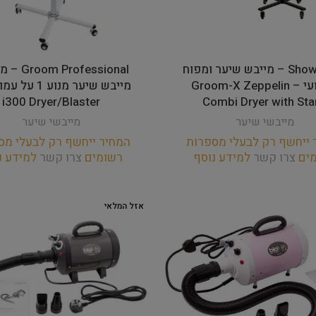
Show Tech – מייבש שיער ומפוח
Professional
מקצועי – Groom-X Zeppelin
i300 Dryer/Blaster
Combi Dryer with St
מייבשי שיער
מייבשי שיער
 ייחשף רק לבעלי מספרות
המחיר ייחשף רק לבעלי מס
מים
צרו קשר
למידע נוסף
רשומים
צרו קשר
למידע נ
אזל המלאי