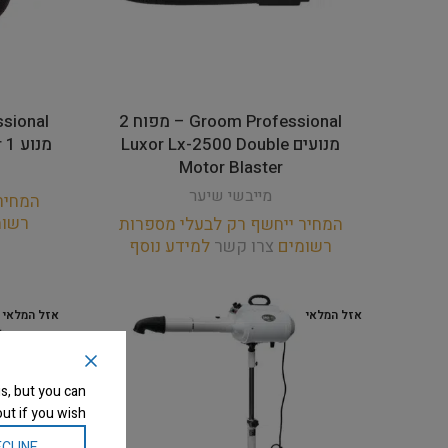
Groom Professional – מפוח 2
מנועים Luxor Lx-2500 Double
מנוע 1 Blo i250P Pink Hot Blaster
Motor Blaster
מייבשי שיער
המחיר
רשו
המחיר ייחשף רק לבעלי מספרות
רשומים
צרו קשר
למידע נוסף
אזל המלאי
אזל המלאי
s, but you can
ut if you wish.
CLINE