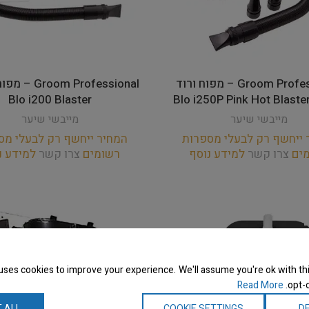
Groom Professional – מפוח ורוד
Blo i200 Blaster
מייבשי שיער
מייבשי שיער
 ייחשף רק לבעלי מספרות
המחיר ייחשף רק לבעלי מס
מים
צרו קשר
למידע נוסף
רשומים
צרו קשר
למידע נ
uses cookies to improve your experience. We'll assume you're ok with thi
Read More
opt-o
 ALL
COOKIE SETTINGS
DE