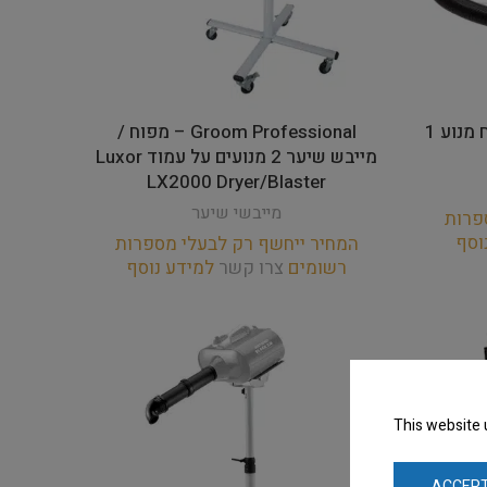
Groom Professional – מפוח מנוע 1
Groom Professional – מפוח /
מייבש שיער 2 מנועים על עמוד Luxor
LX2000 Dryer/Blaster
מייבשי שיער
פרות
וסף
המחיר ייחשף רק לבעלי מספרות
רשומים
צרו קשר
למידע נוסף
This website 
ACCEPT