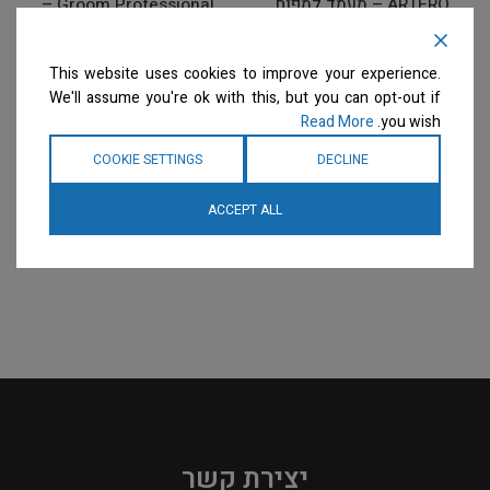
ARTERO – מעמד למפוח
Groom Professional –
מנוע אחד – BLACK 1
מפוח / מייבש שיער מנוע 1
MOTOR DRYER STAND &
על עמוד Blo i300
Dryer/Blaster
TUBE
This website uses cookies to improve your experience.
We'll assume you're ok with this, but you can opt-out if
מייבשי שיער
מייבשי שיער
Read More
you wish.
המחיר ייחשף רק לבעלי
המחיר ייחשף רק לבעלי
מספרות רשומים
צרו קשר
מספרות רשומים
צרו קשר
COOKIE SETTINGS
DECLINE
למידע נוסף
למידע נוסף
ACCEPT ALL
יצירת קשר