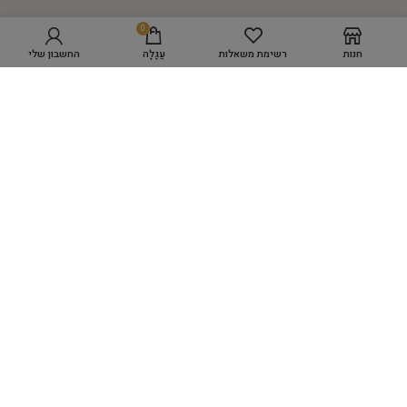
0
חנות
רשימת משאלות
עֲגָלָה
החשבון שלי
מפת אתר
GROOMING ACADEMY
מספרת כלבים WORK SPACE
מוצרי טיפוח
היגיינה
כלים לעיצוב השיער
ציוד למספרות
אביזרים שונים