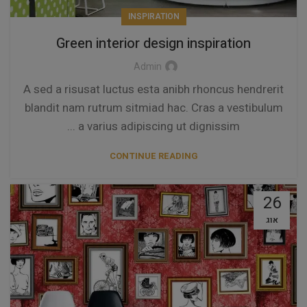
INSPIRATION
Green interior design inspiration
Admin
A sed a risusat luctus esta anibh rhoncus hendrerit
blandit nam rutrum sitmiad hac. Cras a vestibulum
a varius adipiscing ut dignissim ...
CONTINUE READING
26
אוג