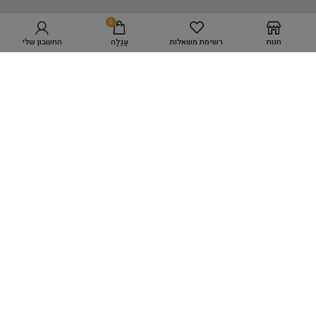
0
חנות
רשימת משאלות
עֲגָלָה
החשבון שלי
מפת אתר
GROOMING ACADEMY
מספרת כלבים WORK SPACE
מוצרי טיפוח
היגיינה
כלים לעיצוב השיער
ציוד למספרות
אביזרים שונים