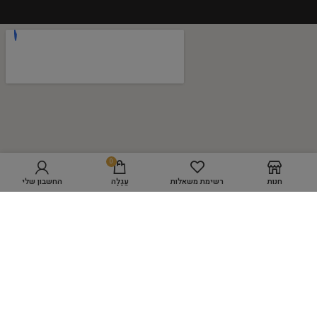
0
חנות
רשימת משאלות
עֲגָלָה
החשבון שלי
מפת אתר