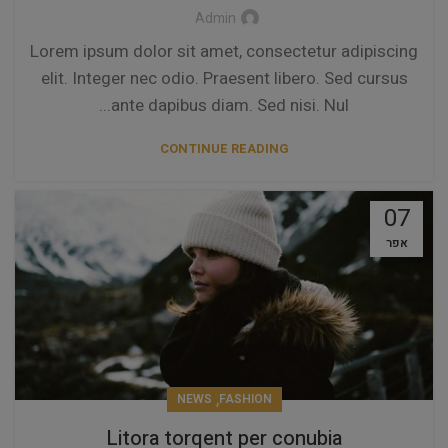
Admin
Lorem ipsum dolor sit amet, consectetur adipiscing
elit. Integer nec odio. Praesent libero. Sed cursus
ante dapibus diam. Sed nisi. Nul...
CONTINUE READING
07
אפר
,
NEWS
FASHION
Litora torqent per conubia