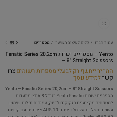
Click to enlarge
עמוד הבית
כלים לעיצוב השיער
מספריים
Yento – מספריים ישרות Fanatic Series 20,2cm
– 8" Straight Scissors
המחיר ייחשף רק לבעלי מספרות רשומים
צרו
קשר
למידע נוסף
Yento – Fanatic Series 20,2cm – 8" Straight Scissors
מספריים ישרות Yento Fanatic בגודל 8 אינץ' מיועדות
למטפחים מקצועיים הזקוקים לדיוק, עמידות וקלות שימוש.
עשויות מפלדת אל-חלד יפנית AUS-10 איכותית עם קשיות
Rockwell 59-60, בעלות קצה קמור עמיד לאורך זמן ולהבים