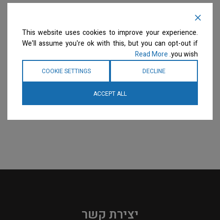
Rose Line – WITTE Group
Rose Line – WITTE Group
– מספריים ישרות 1/4 8″
– מספריים מקומרות 1/4 8″
SILVER
This website uses cookies to improve your experience.
מספריים
We'll assume you're ok with this, but you can opt-out if
מספריים
המחיר ייחשף רק לבעלי
Read More
you wish.
מספרות רשומים
צרו קשר
המחיר ייחשף רק לבעלי
למידע נוסף
מספרות רשומים
צרו קשר
COOKIE SETTINGS
DECLINE
למידע נוסף
ACCEPT ALL
יצירת קשר