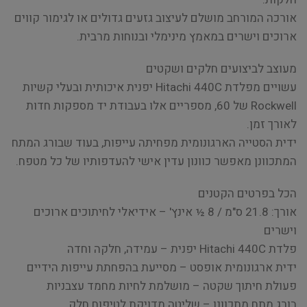
אורכה המורחב מושלם לעיצוב גזעים גדולים או לגימור קווים
ארוכים וישרים במאמץ מינימלי ובנוחות מרבית.
מעוצב לביצועים חלקים ושקטים
עשויים מפלדת Hitachi 440C יפנית איכותית ובעלי קשיות
Rockwell של 60, מספריים אלו בעבודת יד מספקות חדות
לאורך זמן.
ידית הסטייה הארגונומית מפחיתה עייפות, בעוד שבורג המתח
המתכוונן מאפשר כוונון עדין אישי להעדפותיו של כל מטפח.
הכל בפרטים הקטנים
אורך: 21.8 ס"מ / 8 ½ אינץ' – אידיאלי לחיתוכים ארוכים
וישרים
פלדת Hitachi 440C יפנית – עמידה, חלקה וחדה
ידית ארגונומית אופסט – מסייעת בהפחתת עייפות הידיים
פעולת חיתוך שקטה – מושלמת לחיות מחמד עצבניות
בורג מתח מתכוונן – שליטה מדויקת לטיפוח חלק