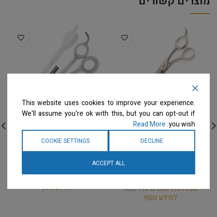
מוצרים קשורים
This website uses cookies to improve your experience.
We'll assume you're ok with this, but you can opt-out if
Read More
you wish.
Yento – מספריים מקומרות
Rose Line – WITTE Group
COOKIE SETTINGS
DECLINE
Ergo Line Series 20cm –
– מספריים מקומרות 1/4 8″
7 3/4" Curved Scissor
מספריים
ACCEPT ALL
מספריים
המחיר ייחשף רק לבעלי
מספרות רשומים
צרו קשר
המחיר ייחשף רק לבעלי
למידע נוסף
מספרות רשומים
צרו קשר
למידע נוסף