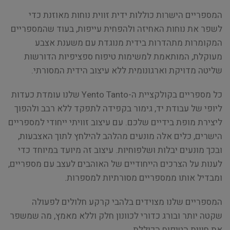
המספריים הישרות כוללות ידית זווית נוחות מאוזנת כדי
לשפר את נוחות האחיזה ולהפחית עייפות, בעוד שהמספריים
המקומרות מתהדרות בידית מנוגדת עם משענת אצבע
מעוקלת, המותאמת למשימות טיפוח ספציפיות הדורשות
שליטה מדויקת וארגונומית ללא עיצוב הידית המסורתי.
כל מספריים בקולקציית ה-Yento Tanto שלנו עומדת כעדות
ליופי של עבודת יד, גימור בקפידה לתפקד ללא רבב ולהפוך
ליצירת מופת בידיים שלכם. עם עיצוב זוויתי ייחודי למספריים
הישרים, כלים אלה מונעים מהלהב להילחץ לתוך האצבעות,
ובכך מונעים יבלות ושלפוחיות. עיצוב זה מיועד במיוחד כדי
לענות על הצרכים הייחודיים של האוהבים לעצב עם מספריים,
ומבדיל אותו ממספריים מסורתיות למספרות.
המספריים שלנו מצוידים בלהבי קרקע חלולים לפעולה
שקטה יותר ובורג כדורי לכוונון חלק וללא מאמץ, מה שמשפר
את חווית הטיפוח הכוללת.