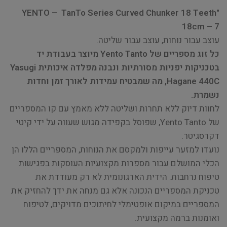
"YENTO – TanTo Series Curved Chunker 18 Teeth
18cm – 7
עוצב עבור נוחות, עוצב עבור שליטה.
כל זוג מספריים של Yento Tanto מיוצר בעבודת יד
בטכניקות יפניות מסורתיות ונבנה מפלדה איכותית Yasugi
Hagane 440C, מה שמבטיח עמידות לאורך זמן וחדות
נשמרת.
לחוות דיוק ללא תחרות ושליטה ללא מאמץ עם קו המספריים
של Yento Tanto, שפוסל בקפידה מגוש שעווה על ידי קיטי
דקרסגיטר.
נועדו למזער עייפות ולמקסם את הנוחות, המספריים הללו הן
הכלי המושלם עבור מספרות מקצועיות העוסקות בפגישות
טיפוח נרחבות. הידית הארגונומית לא רק מעודדת את
טכניקת המספריים הנכונה אלא גם מנחה את ידך להחזיק את
המספריים במיקום אופטימלי לחיתוכים מדויקים, לטיפוח
ואומנות ברמה מקצועית.