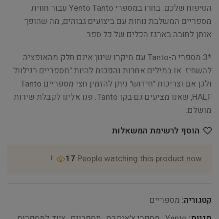
הטיפוח שלכם. בחרו במספרי Yento Tanto עבור חווית
מספריים המשלבת נוחות עם ביצועים גבוהים, מה שהופך
אותן לחובה בארגז הכלים של כל ספר.
*3 מספרי ה-Tanto עם מיקרו שינון אינם חלק מהאופציה
להשחיז. או במילים אחרות נהפכות להיות "מספריים רגילות"
ולכן אם וצריכות "חידוש" ניתן להזמין חצי מספריים Tanto
HALF, שאנו מציעים גם בקו Tanto. פנו אלינו לקבלת שירות
מושלם.
הוסף לרשימת המשאלות
17
People watching this product now!
קטגוריה:
מספריים
תגיות:
Yento
,
מספרי צ'אנקרס
,
מספריים
,
ציוד למספרות