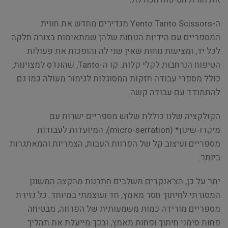
ה-Yento Tanto Scissors מגדירים מחדש את חווית
המספריים עם הידיות הנוחות שלהן שמתאימות בצורה חלקה
לכל יד, ומציעות נוחות שאין שני לה והופכות את פעולות
הטיפוח הנרחבות לקלי קלות. קו ה-Tanto, שהונדס למצוינות,
כולל מספרי עבודה חזקות המסוגלות לגימור מעולה כמו גם
להתמודד עם עבודה קשה.
הקולקציה שלנו כוללת שלוש מספריים ישרות עם
מיקרו-שינון* (micro-serration), המיועדות לעבודות
מספריים ועיצוב קל של הפרוות העבות, הצמריות והמאתגרות
ביותר.
יתר על כן, הצ'אנקרים משלבים חתרנות מהקצה המשונן
המסורתי לחיתוך חסר מאמץ, חד ועוצמתי במיוחד. כל גזירת
מספריים מורידה כמות משמעותית של הפרווה, מבטיחה
פחות סימני חיתוך ופחות מאמץ, ובכך מייעלת את תהליך