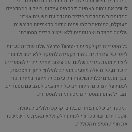
המספריים הישרות כוללות ידית זווית נוחות מאוזנת כדי
לשפר את נוחות האחיזה ולהפחית עייפות, בעוד שהמספריים
המקומרות מתהדרות בידית מנוגדת עם משענת אצבע
מעוקלת, המותאמת למשימות טיפוח ספציפיות הדורשות
שליטה מדויקת וארגונומית ללא עיצוב הידית המסורתי.
כל מספריים בקולקציית ה-Yento Tanto שלנו עומדת כעדות
ליופי של עבודת יד, גימור בקפידה לתפקד ללא רבב ולהפוך
ליצירת מופת בידיים שלכם. עם עיצוב זוויתי ייחודי למספריים
הישרים, כלים אלה מונעים מהלהב להילחץ לתוך האצבעות,
ובכך מונעים יבלות ושלפוחיות. עיצוב זה מיועד במיוחד כדי
לענות על הצרכים הייחודיים של האוהבים לעצב עם מספריים,
ומבדיל אותו ממספריים מסורתיות למספרות.
המספריים שלנו מצוידים בלהבי קרקע חלולים לפעולה
שקטה יותר ובורג כדורי לכוונון חלק וללא מאמץ, מה שמשפר
את חווית הטיפוח הכוללת.