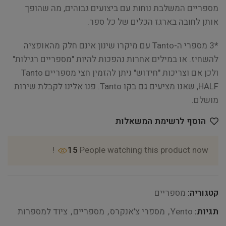
מספריים המשלבת נוחות עם ביצועים גבוהים, מה שהופך
אותן לחובה בארגז הכלים של כל ספר.
*3 מספרי ה-Tanto עם מיקרו שינון אינם חלק מהאופציה
להשחיז. או במילים אחרות נהפכות להיות "מספריים רגילות"
ולכן אם וצריכות "חידוש" ניתן להזמין חצי מספריים Tanto
HALF, שאנו מציעים גם בקו Tanto. פנו אלינו לקבלת שירות
מושלם.
הוסף לרשימת המשאלות
15
People watching this product now!
קטגוריה:
מספריים
תגיות:
Yento
,
מספרי צ'אנקרס
,
מספריים
,
ציוד למספרות