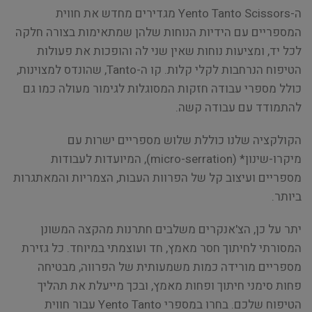
ה-Yento Tanto Scissors מגדירים מחדש את חווית
המספריים עם הידיות הנוחות שלהן שמתאימות בצורה חלקה
לכל יד, ומציעות נוחות שאין שני לה והופכות את פעולות
הטיפוח הנרחבות לקלי קלות. קו ה-Tanto, שהונדס למצוינות,
כולל מספרי עבודה חזקות המסוגלות לגימור מעולה כמו גם
להתמודד עם עבודה קשה.
הקולקציה שלנו כוללת שלוש מספריים ישרות עם
מיקרו-שינון* (micro-serration), המיועדות לעבודות
מספריים ועיצוב קל של הפרוות העבות, הצמריות והמאתגרות
ביותר.
יתר על כן, הצ'אנקרים משלבים חתרנות מהקצה המשונן
המסורתי לחיתוך חסר מאמץ, חד ועוצמתי במיוחד. כל גזירת
מספריים מורידה כמות משמעותית של הפרווה, מבטיחה
פחות סימני חיתוך ופחות מאמץ, ובכך מייעלת את תהליך
הטיפוח שלכם. בחרו במספרי Yento Tanto עבור חווית