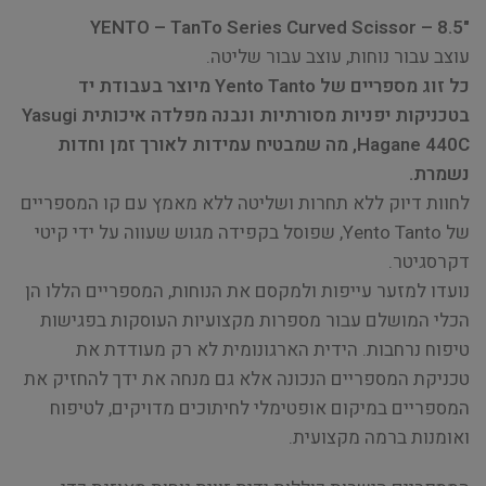
"YENTO – TanTo Series Curved Scissor – 8.5
עוצב עבור נוחות, עוצב עבור שליטה.
כל זוג מספריים של Yento Tanto מיוצר בעבודת יד
בטכניקות יפניות מסורתיות ונבנה מפלדה איכותית Yasugi
Hagane 440C, מה שמבטיח עמידות לאורך זמן וחדות
נשמרת.
לחוות דיוק ללא תחרות ושליטה ללא מאמץ עם קו המספריים
של Yento Tanto, שפוסל בקפידה מגוש שעווה על ידי קיטי
דקרסגיטר.
נועדו למזער עייפות ולמקסם את הנוחות, המספריים הללו הן
הכלי המושלם עבור מספרות מקצועיות העוסקות בפגישות
טיפוח נרחבות. הידית הארגונומית לא רק מעודדת את
טכניקת המספריים הנכונה אלא גם מנחה את ידך להחזיק את
המספריים במיקום אופטימלי לחיתוכים מדויקים, לטיפוח
ואומנות ברמה מקצועית.