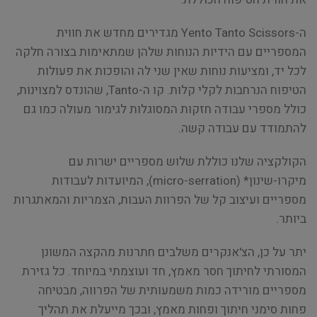
ה-Yento Tanto Scissors מגדירים מחדש את חווית
המספריים עם הידיות הנוחות שלהן שמתאימות בצורה חלקה
לכל יד, ומציעות נוחות שאין שני לה והופכות את פעולות
הטיפוח הנרחבות לקלי קלות. קו ה-Tanto, שהונדס למצוינות,
כולל מספרי עבודה חזקות המסוגלות לגימור מעולה כמו גם
להתמודד עם עבודה קשה.
הקולקציה שלנו כוללת שלוש מספריים ישרות עם
מיקרו-שינון* (micro-serration), המיועדות לעבודות
מספריים ועיצוב קל של הפרוות העבות, הצמריות והמאתגרות
ביותר.
יתר על כן, הצ'אנקרים משלבים חתרנות מהקצה המשונן
המסורתי לחיתוך חסר מאמץ, חד ועוצמתי במיוחד. כל גזירת
מספריים מורידה כמות משמעותית של הפרווה, מבטיחה
פחות סימני חיתוך ופחות מאמץ, ובכך מייעלת את תהליך