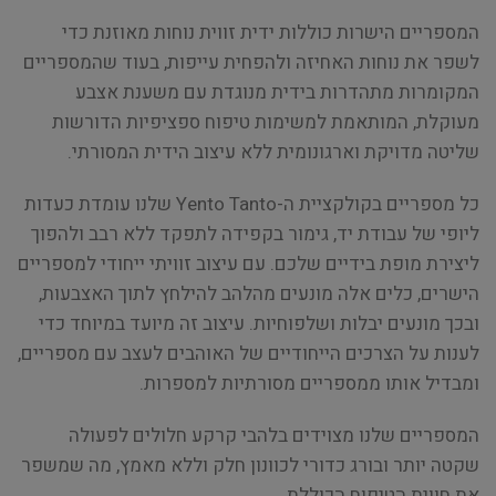
המספריים הישרות כוללות ידית זווית נוחות מאוזנת כדי
לשפר את נוחות האחיזה ולהפחית עייפות, בעוד שהמספריים
המקומרות מתהדרות בידית מנוגדת עם משענת אצבע
מעוקלת, המותאמת למשימות טיפוח ספציפיות הדורשות
שליטה מדויקת וארגונומית ללא עיצוב הידית המסורתי.
כל מספריים בקולקציית ה-Yento Tanto שלנו עומדת כעדות
ליופי של עבודת יד, גימור בקפידה לתפקד ללא רבב ולהפוך
ליצירת מופת בידיים שלכם. עם עיצוב זוויתי ייחודי למספריים
הישרים, כלים אלה מונעים מהלהב להילחץ לתוך האצבעות,
ובכך מונעים יבלות ושלפוחיות. עיצוב זה מיועד במיוחד כדי
לענות על הצרכים הייחודיים של האוהבים לעצב עם מספריים,
ומבדיל אותו ממספריים מסורתיות למספרות.
המספריים שלנו מצוידים בלהבי קרקע חלולים לפעולה
שקטה יותר ובורג כדורי לכוונון חלק וללא מאמץ, מה שמשפר
את חווית הטיפוח הכוללת.