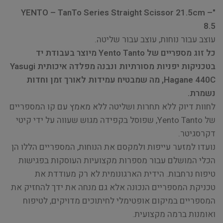
"YENTO – TanTo Series Straight Scissor 21.5cm –
8.5
עוצב עבור נוחות, עוצב עבור שליטה.
כל זוג מספריים של Yento Tanto מיוצר בעבודת יד
בטכניקות יפניות מסורתיות ונבנה מפלדה איכותית Yasugi
Hagane 440C, מה שמבטיח עמידות לאורך זמן וחדות
נשמרת.
לחוות דיוק ללא תחרות ושליטה ללא מאמץ עם קו המספריים
של Yento Tanto, שפוסל בקפידה מגוש שעווה על ידי קיטי
דקרסגיטר.
נועדו למזער עייפות ולמקסם את הנוחות, המספריים הללו הן
הכלי המושלם עבור מספרות מקצועיות העוסקות בפגישות
טיפוח נרחבות. הידית הארגונומית לא רק מעודדת את
טכניקת המספריים הנכונה אלא גם מנחה את ידך להחזיק את
המספריים במיקום אופטימלי לחיתוכים מדויקים, לטיפוח
ואומנות ברמה מקצועית.