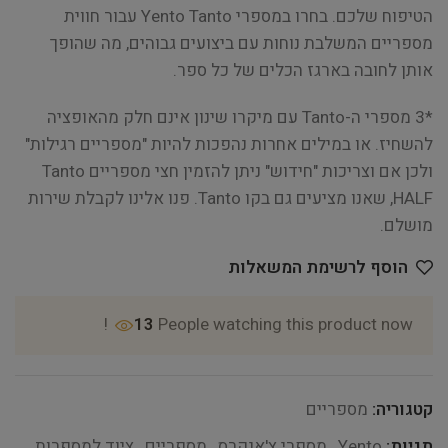
הטיפוח שלכם. בחרו במספרי Yento Tanto עבור חווית
מספריים המשלבת נוחות עם ביצועים גבוהים, מה שהופך
אותן לחובה בארגז הכלים של כל ספר.
*3 מספרי ה-Tanto עם מיקרו שינון אינם חלק מהאופציה
להשחיז. או במילים אחרות נהפכות להיות "מספריים רגילות"
ולכן אם וצריכות "חידוש" ניתן להזמין חצי מספריים Tanto
HALF, שאנו מציעים גם בקו Tanto. פנו אלינו לקבלת שירות
מושלם.
הוסף לרשימת המשאלות
13
People watching this product now!
קטגוריה:
מספריים
תגיות:
Yento
,
מספרי צ'אנקרס
,
מספריים
,
ציוד למספרות