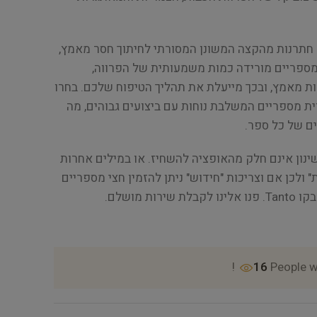
 חתרנות מהקצה המשונן המסורתי לחיתוך חסר מאמץ,
 מספריים מורידה כמות משמעותית של הפרווה,
ות מאמץ, ובכך מייעלת את תהליך הטיפוח שלכם. בחרו
Yento T עבור חווית מספריים המשלבת נוחות עם ביצועים גבוהים, מה
ם של כל ספר.
Tan עם מיקרו שינון אינם חלק מהאופציה להשחיז. או במילים אחרות
 ולכן אם וצריכות "חידוש" ניתן להזמין חצי מספריים
16
People w