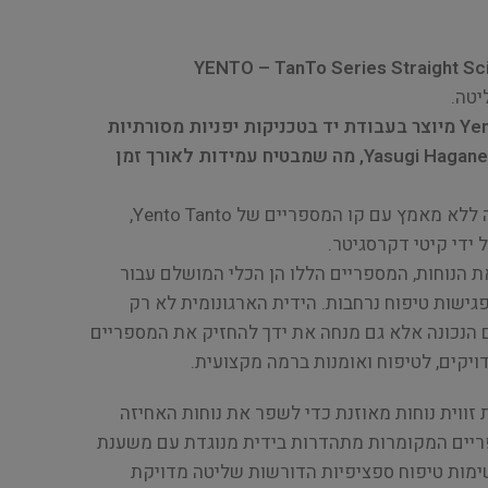
יטה.
כל זוג מספריים של Yento Tanto מיוצר בעבודת יד בטכניקות יפניות מסורתיות
ונבנה מפלדה איכותית Yasugi Hagane 440C, מה שמבטיח עמידות לאורך זמן
לחוות דיוק ללא תחרות ושליטה ללא מאמץ עם קו המספריים של Yento Tanto,
ידי קיטי דקרסגיטר.
ת הנוחות, המספריים הללו הן הכלי המושלם עבור
ישות טיפוח נרחבות. הידית הארגונומית לא רק
הנכונה אלא גם מנחה את ידך להחזיק את המספריים
ויקים, לטיפוח ואומנות ברמה מקצועית.
זווית נוחות מאוזנת כדי לשפר את נוחות האחיזה
ריים המקומרות מתהדרות בידית מנוגדת עם משענת
מות טיפוח ספציפיות הדורשות שליטה מדויקת