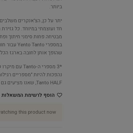
ביותר.
יתר על כן, הצ'אנקרים משלבים
חד ועוצמתי במיוחד. כל גזירת
מבטיחה פחות סימני חיתוך ופח
במספרי anto
שהופך אותן לחובה בארגז הכלי
*3 מספרי ה-to
נהפכות להיות "מספריים רגילות"
Tanto HALF, שאנו מציעים גם בקו Tanto. פנו אלינו לקבלת שירות מושלם.
הוסף לרשימת המשאלות
atching this product now!