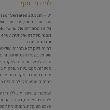
למידע נוסף
"YENTO – TanTo Series Straight Scissor Serrated 20.3cm – 8
עוצב עבור נוחות, עוצב עבור של
וחדות נשמרת.
שפוסל בקפידה מגוש שעווה על 
נועדו למזער עייפות ולמקסם א
מספרות מקצועיות העוסקות בפג
מעודדת את טכניקת המספריים 
במיקום אופטימלי לחיתוכים מד
המספריים הישרות כוללות ידית 
ולהפחית עייפות, בעוד שהמספ
אצבע מעוקלת, המותאמת למשי