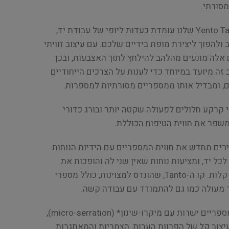
מסורתי.
כל מספריים בקולקציית ה-Yento Tanto שלנו עומדת כעדות ליופי של עבודת יד,
להפוך ליצירת מופת בידיים שלכם. עם עיצוב זוויתי
ם אלה מונעים מהלהב להילחץ לתוך האצבעות, ובכך
 זה מיועד במיוחד כדי לענות על הצרכים הייחודיים
, ומבדיל אותו ממספריים מסורתיות למספרות.
 קרקע חלולים לפעולה שקטה יותר ובורג כדורי
משפר את חווית הטיפוח הכוללת.
Yento Tanto Scis מגדירים מחדש את חווית המספריים עם הידיות הנוחות
ל יד, ומציעות נוחות שאין שני לה והופכות את
פעולות הטיפוח הנרחבות לקלי קלות. קו ה-Tanto, שהונדס למצוינות, כולל מספרי
ר מעולה כמו גם להתמודד עם עבודה קשה.
הקולקציה שלנו כוללת שלוש מספריים ישרות עם מיקרו-שינון* (micro-serration),
יצוב קל של הפרוות העבות, הצמריות והמאתגרות