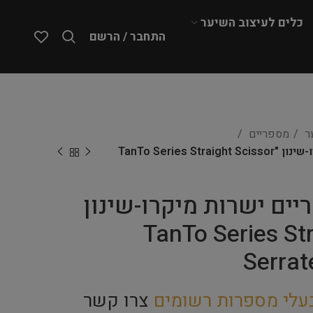
כלים לעיצוב השיער
התחבר / הרשם
ער
מספריים
YENTO – מספריים ישרות מיקרו-שינון "TanTo Series Straight Scissor
מספריים ישרות מיקרו-שינון
"TanTo Series St
Serrat
עלי מספרות רשומים
צרו קשר