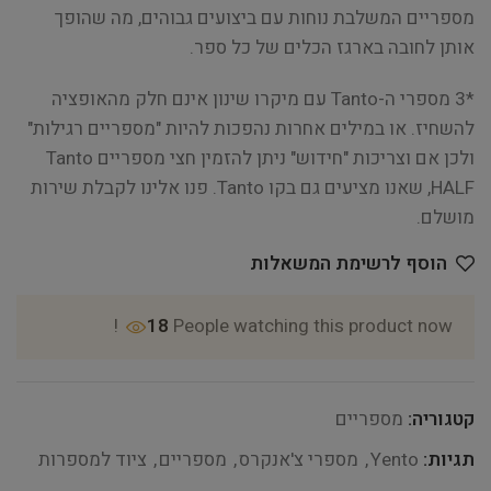
מספריים המשלבת נוחות עם ביצועים גבוהים, מה שהופך
אותן לחובה בארגז הכלים של כל ספר.
*3 מספרי ה-Tanto עם מיקרו שינון אינם חלק מהאופציה
להשחיז. או במילים אחרות נהפכות להיות "מספריים רגילות"
ולכן אם וצריכות "חידוש" ניתן להזמין חצי מספריים Tanto
HALF, שאנו מציעים גם בקו Tanto. פנו אלינו לקבלת שירות
מושלם.
הוסף לרשימת המשאלות
18
People watching this product now!
קטגוריה:
מספריים
תגיות:
Yento
,
מספרי צ'אנקרס
,
מספריים
,
ציוד למספרות