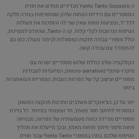
ה-Yento Tanto Scissors מגדירים מחדש את חווית
המספריים עם הידיות הנוחות שלהן שמתאימות בצורה חלקה
לכל יד, ומציעות נוחות שאין שני לה והופכות את פעולות
הטיפוח הנרחבות לקלי קלות. קו ה-Tanto, שהונדס למצוינות,
כולל מספרי עבודה חזקות המסוגלות לגימור מעולה כמו גם
להתמודד עם עבודה קשה.
הקולקציה שלנו כוללת שלוש מספריים ישרות עם
מיקרו-שינון* (micro-serration), המיועדות לעבודות
מספריים ועיצוב קל של הפרוות העבות, הצמריות והמאתגרות
ביותר.
יתר על כן, הצ'אנקרים משלבים חתרנות מהקצה המשונן
המסורתי לחיתוך חסר מאמץ, חד ועוצמתי במיוחד. כל גזירת
מספריים מורידה כמות משמעותית של הפרווה, מבטיחה
פחות סימני חיתוך ופחות מאמץ, ובכך מייעלת את תהליך
הטיפוח שלכם. בחרו במספרי Yento Tanto עבור חווית