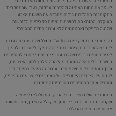
המספריים הישרות כוללות ידית זווית נוחות מאוזנת כדי
לשפר את נוחות האחיזה ולהפחית עייפות, בעוד שהמספריים
המקומרות מתהדרות בידית מנוגדת עם משענת אצבע
מעוקלת, המותאמת למשימות טיפוח ספציפיות הדורשות
שליטה מדויקת וארגונומית ללא עיצוב הידית המסורתי.
כל מספריים בקולקציית ה-Yento Tanto שלנו עומדת כעדות
ליופי של עבודת יד, גימור בקפידה לתפקד ללא רבב ולהפוך
ליצירת מופת בידיים שלכם. עם עיצוב זוויתי ייחודי למספריים
הישרים, כלים אלה מונעים מהלהב להילחץ לתוך האצבעות,
ובכך מונעים יבלות ושלפוחיות. עיצוב זה מיועד במיוחד כדי
לענות על הצרכים הייחודיים של האוהבים לעצב עם מספריים,
ומבדיל אותו ממספריים מסורתיות למספרות.
המספריים שלנו מצוידים בלהבי קרקע חלולים לפעולה
שקטה יותר ובורג כדורי לכוונון חלק וללא מאמץ, מה שמשפר
את חווית הטיפוח הכוללת.