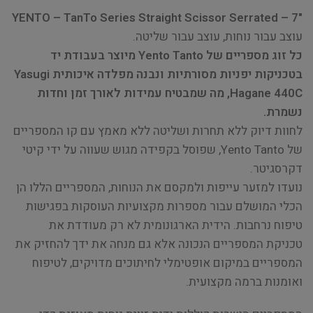
"YENTO – TanTo Series Straight Scissor Serrated – 7
עוצב עבור נוחות, עוצב עבור שליטה.
כל זוג מספריים של Yento Tanto מיוצר בעבודת יד
בטכניקות יפניות מסורתיות ונבנה מפלדה איכותית Yasugi
Hagane 440C, מה שמבטיח עמידות לאורך זמן וחדות
נשמרת.
לחוות דיוק ללא תחרות ושליטה ללא מאמץ עם קו המספריים
של Yento Tanto, שפוסל בקפידה מגוש שעווה על ידי קיטי
דקרסגיטר.
נועדו למזער עייפות ולמקסם את הנוחות, המספריים הללו הן
הכלי המושלם עבור מספרות מקצועיות העוסקות בפגישות
טיפוח נרחבות. הידית הארגונומית לא רק מעודדת את
טכניקת המספריים הנכונה אלא גם מנחה את ידך להחזיק את
המספריים במיקום אופטימלי לחיתוכים מדויקים, לטיפוח
ואומנות ברמה מקצועית.