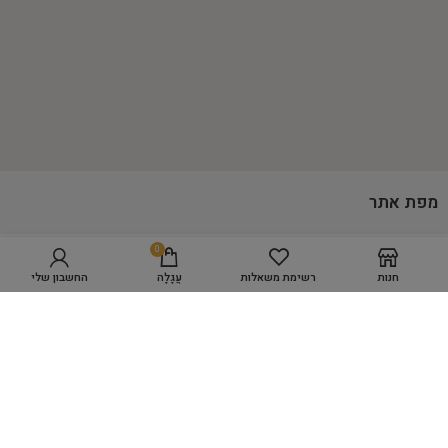
מפת אתר
0
GROOMING ACADEMY
בחר אפשרויות
חנות
רשימת משאלות
עֲגָלָה
החשבון שלי
מספרת כלבים WORK SPACE
מוצרי טיפוח
היגיינה
כלים לעיצוב השיער