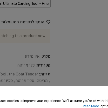
: Ultimate Carding Tool - Fine
הוסף לרשימת המשאלות
atching this product now!
מק"ט:
אין מידע
קטגוריה:
כלי מריטה
תגיות:
the Coat Tender™
,
Tool
,
מריטה
,
סכין מריטה
,
סכיני מ
Share:
uses cookies to improve your experience. We'll assume you're ok with thi
Read More
opt-o