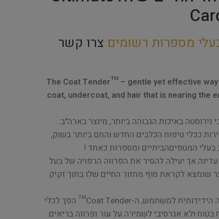
Car
עלי מספרות רשומים
צרו קשר
The Coat Tender™ – gentle yet effective way
coat, undercoat, and hair that is nearing the en
תגלה במהירות ככלי טיפוח הכלבים החדש והחם ביותר בשוק,
 בעלי המטפיםהביתיים ומספרות כאחד !
עדינה אך יעילה להסיר את הפרווה הרפויה של בעל
ר שנמצא לקראת סוף מחזור החיים שלו בתוך זקיק
עם היעילות ללא תחרות והגישה הידידותית למשתמש, ה-Coat Tender™ הפך לכלי
בטוח ולא אגרסיבי לשמירה על עור ופרווה בריאים.