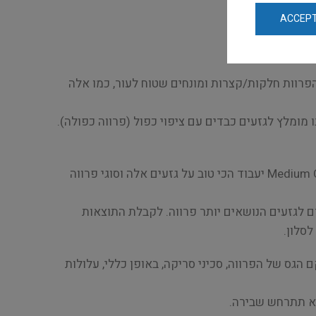
ACCEPT
פרוות חלקות/קצרות ומונחים שטוח לעור, כמו אלה
ואלה עם סוגי פרווה דומים. ה-Coat Tender אינו מגרפת נשירה ואינו מומלץ לגזעים כבדים עם ציפוי כפול (פרווה כפולה).
טרייר, סטטר, ספנייל, פאגים, לברדור רטריבר, גזעים זיפיים וגזעים דומים אחרים בעלי פרווה צפופה יותר. ה-Medium Coat Tender יעבוד הכי טוב על גזעים אלה וסוגי פרווה
 לגזעים הנושאים יותר פרווה. לקבלת התוצאות
רקם הגס של הפרווה, סכיני סריקה, באופן כללי, עלולות
לא תתרחש שבירה.