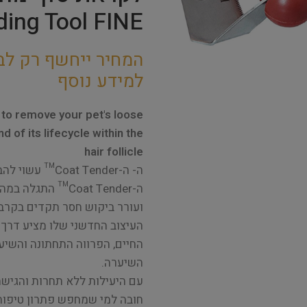
ding Tool FINE
המחיר ייחשף רק לב
למידע נוסף
 to remove your pet's loose
d of its lifecycle within the
hair follicle
ה- ה-Coat Tender™ עשוי להבי נירוסטה באיכות הגבוהה ביותר, מיוצר בארה"ב.
ה-Coat Tender™ ה
ועורר ביקוש חסר תקדים בקרב
העיצוב החדשני שלו מציע דרך 
החיים, הפרווה התחתונה והשיע
השיערה.
חובה למי שמחפש פתרון טיפוח 