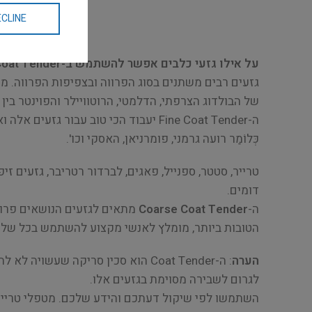
CLINE
על אילו גזעי כלבים אפשר להשתמש ב-Coat Tender?
גזעים רבים משתנים בסוג הפרווה ובצפיפות הפרווה. 
של הבולדוג הצרפתי, הדלמטי, הרוטוויילר והפוינטר בין 
כְּלוֹמַר רועה גרמני, פומרניאן, האסקי וכו'.
דומים.
ה-
Coarse Coat Tender
מתאים לגזעים הנושאים פרווה
הטובות ביותר, מומלץ לאנשי מקצוע להשתמש בכל שלושת הדגמים של Coat Tenders כדי לטפח בי
הערה
: ה-Coat Tender הוא סכין סריקה 
לגרום לשבירה מסוימת בגזעים אלו.
השתמשו לפי שיקול דעתכם והידע שלכם. מטפלי טרייר