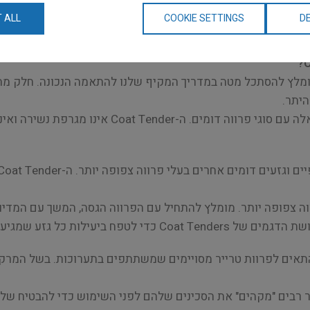
תיאור
 ALL
COOKIE SETTINGS
DE
מומלץ להסתכל מטה במדריך המקיף שלנו להתאמה הנכונה. חלק מה
היתר.
ה-Fine Coat Tender יעבוד הכי טוב עבור גזעים אלה 
 צפופה יותר. מומלץ להתחיל עם הפרווה הגסה, המשך עם המדיום
עילות כל גזע שמגיע לסלון.
שעשויה לא להתאים לפרוות טרייר מסויימים שמשתתפים בתערוכות. בשל המ
 רבים "מקהים" את הסכינים שלהם לפני השימוש כדי להבטיח ש