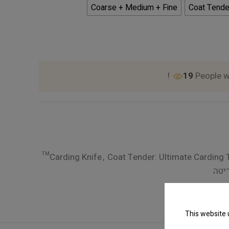
Coarse + Medium + Fine
Coat Tender
19
People w
Carding Knife
,
Coat Tender: Ultimate Carding 
ריטה
This website 