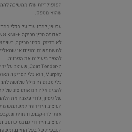
הפופולריות שלו ממשיכה להמ
שהוא מספק.
עכשיו, למדו עוד על הכלי המד
האם זה סכין סריקה CARDING KNIFE ?
לא בדיוק. סכיני סריקה, בשימו
למשתמשים ימניים או שמאליים 
להסיר ביעילות את הפרווה.
Murphy, הוא כלי הסריקה האולטימטיבי.
כלי פטנט זה כולל שלושה להבי 
להבים אלה הם אותו סוג של לה
של ניסיון, ג'ודי עיצבה את הל
העיצוב הידידותי למשתמש מתא
אותו לדו-קבוע, והזווית שנקבע
העיצוב הייחודי גם גמיש ועם 
הטבעית של בעל החיים, ומשפר 