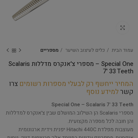
Click to enlarge
עמוד הבית
כלים לעיצוב השיער
מספריים
Special One – מספרי צ'אנקרס מדללות Scalaris
7' 33 Teeth
המחיר ייחשף רק לבעלי מספרות רשומים
צרו
קשר
למידע נוסף
Special One – Scalaris 7' 33 Teeth
מספרי Scalaris הן השילוב המושלם שבין צ'אנקרס למדללות
והן חובה לכל מספרה מקצועית.
מעוצבות מפלדת Hitachi 440C יפנית וידית ארגונומית
אופסטת, מספריים עדינות במיוחד אלה מבטיחות דיוק, נוחות