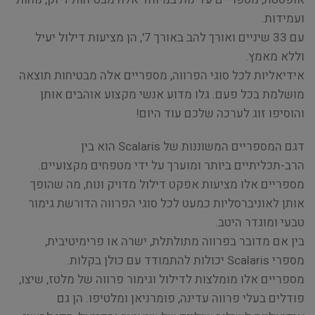
ועמידות.
עם 33 שיניים ואורך להב באורך 7', הן מציעות דילול יעיל
וללא מאמץ.
אידיאליות לכל סוגי הפרווה, מספריים אלה מבטיחות תוצאה
מושלמת בכל פעם. גלו מדוע אנשי מקצוע אוהבים אותן
והוסיפו זוג לערכה שלכם עוד היום!
דגם המספריים המשוננות של Scalaris הוא בין
הרב-תכליתיים ביותר ומוערך על ידי מטפחים מקצועיים.
מספריים אלו מציעות אפקט דילול מדויק ונוח, מה שהופך
אותן לאוניברסליות כמעט לכל סוגי הפרווה הדורשת גימור
טבעי ומוגדר היטב.
בין אם מדובר בפרווה מתולתלת, ישרה או פרימיטיבית,
מספרי Scalaris יכולות להתמודד עם כולן בקלות.
מספריים אלו מומלצות לדילול וגימור פרווה של מלטז, שיצו,
פודלים בעלי פרווה עדינה, פומרניאן ומלטיפו. הן גם