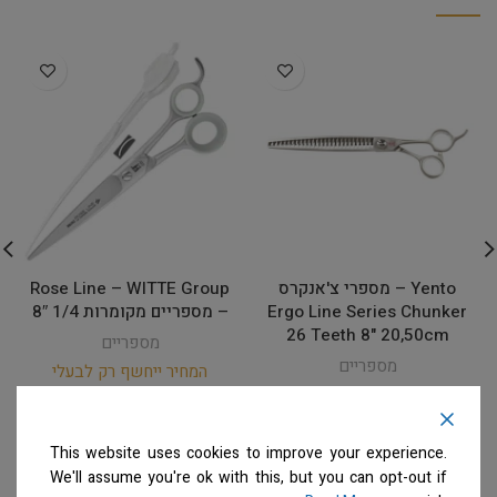
Yento – מספרי צ'אנקרס
Rose Line – WITTE Group
Ergo Line Series Chunker
– מספריים מקומרות 1/4 8″
26 Teeth 8" 20,50cm
מספריים
מספריים
המחיר ייחשף רק לבעלי
מספרות רשומים
צרו קשר
המחיר ייחשף רק לבעלי
למידע נוסף
מספרות רשומים
צרו קשר
למידע נוסף
This website uses cookies to improve your experience.
We'll assume you're ok with this, but you can opt-out if