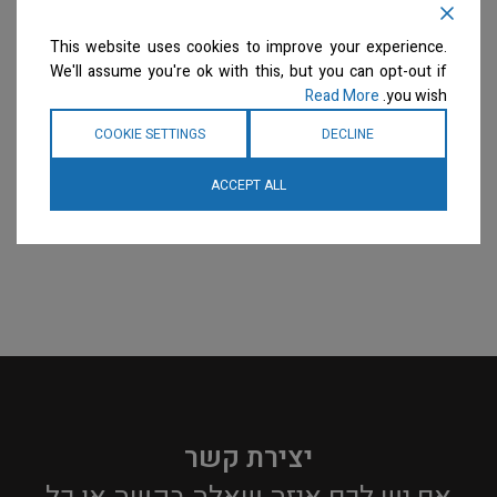
מספריים
מספריים
המחיר ייחשף רק לבעלי
המחיר ייחשף רק לבעלי
This website uses cookies to improve your experience.
מספרות רשומים
צרו קשר
מספרות רשומים
צרו קשר
We'll assume you're ok with this, but you can opt-out if
למידע נוסף
למידע נוסף
Read More
you wish.
COOKIE SETTINGS
DECLINE
ACCEPT ALL
יצירת קשר