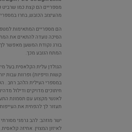
מספריים הם קצת כמו שרביט ק
מהעיצוב הכובש, בחרו במספריים
הם מספריים המתאימות למטפחי
הסיכה נועדה להתאים את המתח 
בורג נקודת המשען מאפשר לך 
המתח הנובע מכך.
הגולדן עלית הקלאסית בעל מיקר
קשות וזיפיות) ופרוות עבות יות
במספרי העילית הלהב רחב . ה
חיתוכים מדויקים ודילול מדהי
לאנשי מקצוע עם תסמונת התעל
תעזור לך להפחית את העייפות 
ישר מוזהב: להב גרמני מסורתי
לאיזון המצוין. אחיזה קלאסית.