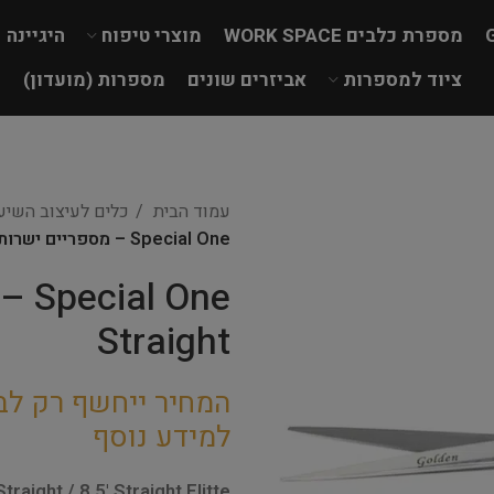
מספרת כלבים WORK SPACE
מוצרי טיפוח
היגיינה
ציוד למספרות
אביזרים שונים
מספרות (מועדון)
עמוד הבית
כלים לעיצוב השי
Special One – מספריים ישרות Golden Straight
Straight
המחיר ייחשף רק לב
למידע נוסף
raight / 8.5' Straight Elitte