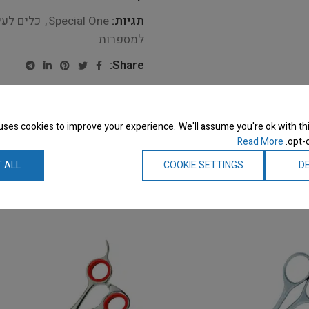
תגיות:
Special One
,
כלים לעי
למספרות
Share:
uses cookies to improve your experience. We'll assume you're ok with thi
Read More
opt-o
 ALL
COOKIE SETTINGS
DE