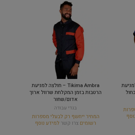
ולצה למניעת
Tikima Ambra – חולצה למניעת
חול
הרטבות בזמן המקלחת שרוול ארוך
הרט
אדום/שחור
בגדי עבודה
פרות
המחי
וסף
רש
המחיר ייחשף רק לבעלי מספרות
רשומים
צרו קשר
למידע נוסף