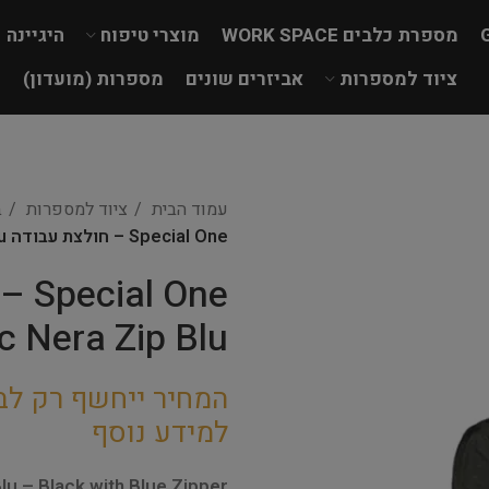
מספרת כלבים WORK SPACE
מוצרי טיפוח
היגיינה
ציוד למספרות
אביזרים שונים
מספרות (מועדון)
עמוד הבית
ציוד למספרות
ב
Special One – חולצת עבודה Cassiopea Tunic Nera Zip Blu
c Nera Zip Blu
המחיר ייחשף רק לב
למידע נוסף
lu – Black with Blue Zipper