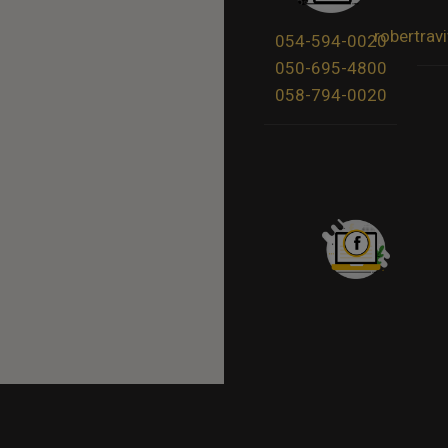
robertra
054-594-0020
050-695-4800
058-794-0020