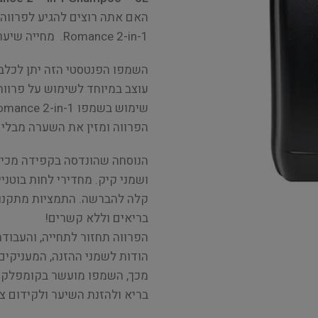
Romance 2-in-1. מחייה שיער עמום ופגום ואנחנו בטוחים שתתאהבו.
השמפו הפנטסטי הזה יתן לכלב א
עוצב במיוחד לשימוש על פרווה 
הפרווה ומזין את השערה מבלי 
הנוסחה שהונדסה בקפידה מכילה
ושמני קיק. מחדירי לחות בוטני
קלה להברשה. התמציות מתקנות 
בריאים וללא קשרים!
הפרווה תחזור לתחייה, והעבוד
הודות לשמני ההזנה, המעניקים
בריא ולהזנת השיער ולקידום צ