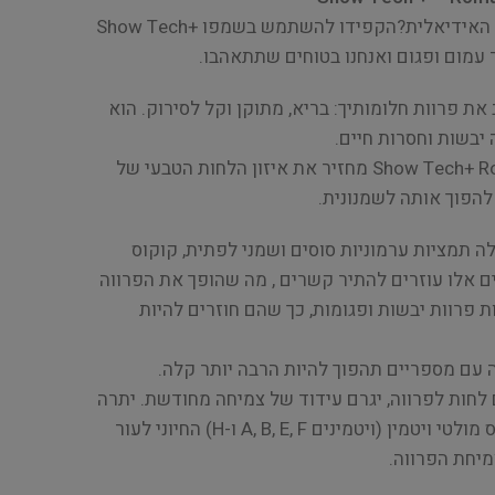
האם אתה רוצים להגיע לפרווה האידיאלית?הקפידו להשתמש בשמפו Show Tech+
ת פרוות חלומותיך: בריא, מתוקן וקל לסירוק. הוא
יבשות וחסרות חיים.
שימוש בשמפו Show Tech+ Romance 2-in-1 מחזיר את איזון הלחות הטבעי של
להפוך אותה לשמנונית.
 תמציות ערמוניות סוסים ושמני לפתית, קוקוס
ים אלו עוזרים להתיר קשרים , מה שהופך את הפרווה
פרוות יבשות ופגומות, כך שהם חוזרים להיות
ה עם מספריים תהפוך להיות הרבה יותר קלה.
 לחות לפרווה, יגרם עידוד של צמיחה מחודשת. יתרה
מכך, השמפו מועשר בקומפלקס מולטי ויטמין (ויטמינים A, B, E, F ו-H) החיוני לעור
מיחת הפרווה.