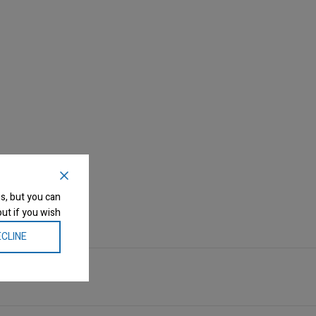
s, but you can
ut if you wish.
CLINE