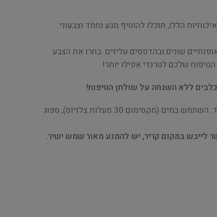
יכותיות הללו, תוכלו להוסיף מגע נחמד וצבעוני
ופנתיים שונים ובהדפסים עליזים. בחרו את הצבע
הטיפוח שלכם לטרנדי אפילו יותר!
כלבים ללא השגחה על שולחן הטיפוח!
* הוראות כביסה: ניתן לניקוי ביד. השתמש במים (מקסימום 30 מעלות צלזיוס), ספוג
 לייבש במקום קריר, יש להמנע מאור שמש ישיר.