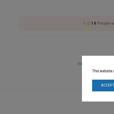
14
People w
Tra
,
ציוד למספרות
This website 
ACCEPT