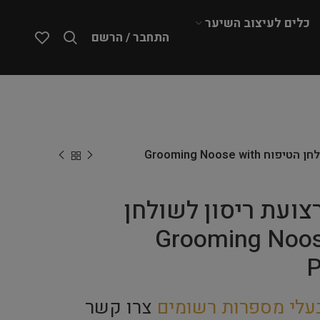
כלים לעיצוב השיער
התחבר / הרשם
Show Tech – רצועת ריסון לשולחן הטיפוח Grooming Noose with
Show – רצועת ריסון לשולחן
Grooming Noose wit
P
עלי מספרות רשומים
צרו קשר