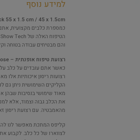
למידע נוסף
k 55 x 1.5 cm / 45 x 1.5cm
כמספרת כלבים מקצועית, אתם צ
הטיפוח האלה של Show Tech הן בדיוק זה!
והם מבטיחים עבודה בטוחה וקל
רצועת טיפוח אופנתית – Trendy grooming noose
כאשר אתם עובדים על כלב על 
רצועות ריסון איכותיות אלו מ
הקליקים השימושית ניתן גם לנ
מאוד שימושי בנסיבות שבהן אנ
את הכלב גבוה וצמוד, אלא למנ
מהאמבטיה. עם רצועת ריסון זא
קליפס המתכת מאפשר לנו להת
לצווארו של כל כלב. לקבוע את