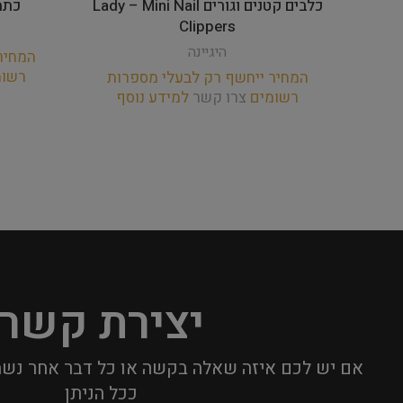
כלבים קטנים וגורים Lady – Mini Nail
כתמי
Clippers
היגיינה
המחיר
רשו
המחיר ייחשף רק לבעלי מספרות
רשומים
צרו קשר
למידע נוסף
יצירת קשר
אם יש לכם איזה שאלה בקשה או כל דבר אחר נשמ
ככל הניתן​