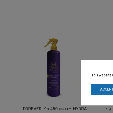
This website 
ACCEPT
לניקוי
HYDRA – בושם 450 מ"ל FOREVER