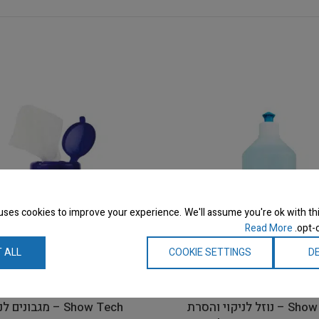
uses cookies to improve your experience. We'll assume you're ok with thi
Read More
opt-o
 ALL
COOKIE SETTINGS
DE
Show Tech – נוזל לניקוי והסרת
Show Tech – מגבונים 