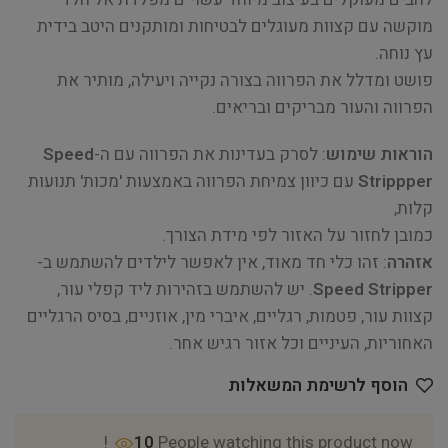
מוקשה עם קצוות מעוגלים לבטיחות ומותקנים היטב בידית
עץ נוחה.
פושט ומדלל את הפרווה בצורה נקייה ויעילה, מותיר את
הפרווה והעור מבריקים ובריאים.
הוראות שימוש
: לסרק בעדינות את הפרווה עם ה-
Speed
Strippper
עם כיוון צמיחת הפרווה באמצעות 'מכות' תנועות
קלות,
כמובן לחזור על האזור לפי מידת הצורך.
אזהרה
: זהו כלי חד מאוד, אין לאפשר לילדים להשתמש ב-
Speed Stripper
. יש להשתמש בזהירות ליד קפלי עור,
קצוות עור, פטמות, רגליים, איברי מין, אוזניים, בסיס הרגליים
האחוריות, העיניים וכל אזור רגיש אחר.
הוסף לרשימת המשאלות
10
People watching this product now!