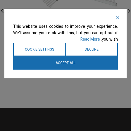
Show Tech – מסרק מגרפה
Show Tech – מסרק 19
This website uses cookies to improve your experience.
גס שיניים ארוכות M
ס”מ 50/50
We'll assume you're ok with this, but you can opt-out if
מסרקים
מסרקים
Read More
you wish.
המחיר ייחשף רק לבעלי
המחיר ייחשף רק לבעלי
מספרות רשומים
צרו קשר
מספרות רשומים
צרו קשר
COOKIE SETTINGS
DECLINE
למידע נוסף
למידע נוסף
ACCEPT ALL