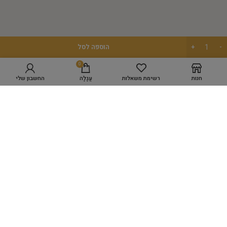
הוספה לסל
0
מפת אתר
חנות
רשימת משאלות
עֲגָלָה
החשבון שלי
GROOMING ACADEMY
מספרת כלבים WORK SPACE
מוצרי טיפוח
היגיינה
כלים לעיצוב השיער
ציוד למספרות